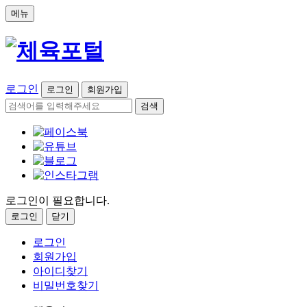
메뉴
로그인
로그인
회원가입
검색
로그인이 필요합니다.
로그인
닫기
로그인
회원가입
아이디찾기
비밀번호찾기