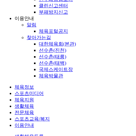
클린신고센터
부패방지신고
이용안내
알림
체육포털공지
찾아가는길
대한체육회(본관)
선수촌(진천)
선수촌(태릉)
선수촌(태백)
국제스케이트장
체육박물관
체육정보
스포츠미디어
체육지원
생활체육
전문체육
스포츠교육/복지
이용안내