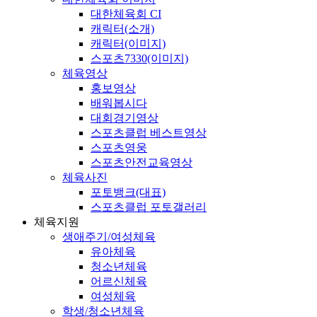
대한체육회 CI
캐릭터(소개)
캐릭터(이미지)
스포츠7330(이미지)
체육영상
홍보영상
배워봅시다
대회경기영상
스포츠클럽 베스트영상
스포츠영웅
스포츠안전교육영상
체육사진
포토뱅크(대표)
스포츠클럽 포토갤러리
체육지원
생애주기/여성체육
유아체육
청소년체육
어르신체육
여성체육
학생/청소년체육