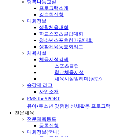
행복나눔교실
프로그램소개
강습회신청
대회정보
생활체육대회
학교스포츠클럽대회
청소년스포츠한마당대회
생활체육동호회리그
체육시설
체육시설검색
스포츠클럽
학교체육시설
체육시설알리미(공단)
승강제 리그
사업소개
FMS for SPORT
유아•유소년 맞춤형 신체활동 프로그램
전문체육
전문체육등록
등록신청
대회정보(국내)