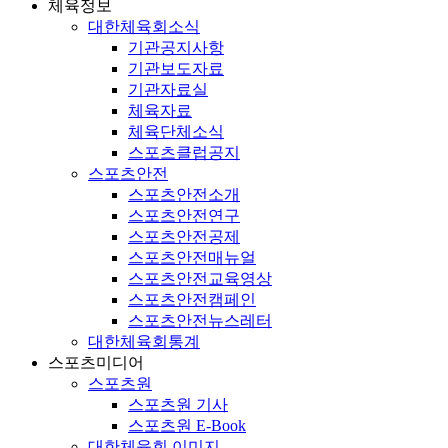
체육정보
대한체육회소식
기관공지사항
기관보도자료
기관자료실
체육자료
체육단체소식
스포츠클럽공지
스포츠안전
스포츠안전소개
스포츠안전연구
스포츠안전공제
스포츠안전매뉴얼
스포츠안전교육영상
스포츠안전캠페인
스포츠안전뉴스레터
대한체육회통계
스포츠미디어
스포츠원
스포츠원 기사
스포츠원 E-Book
대한체육회 이미지