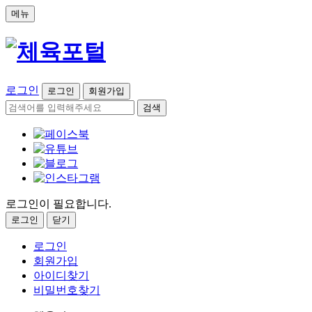
메뉴
로그인
로그인
회원가입
검색
로그인이 필요합니다.
로그인
닫기
로그인
회원가입
아이디찾기
비밀번호찾기