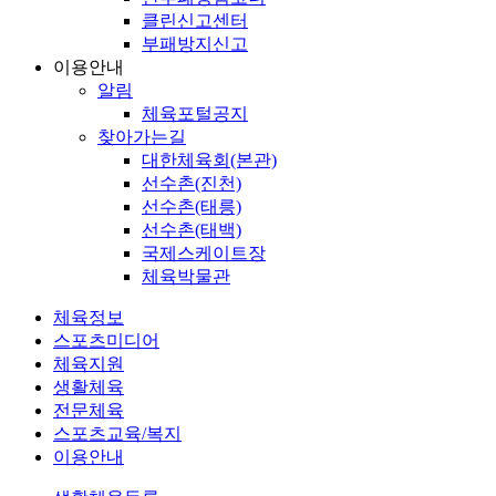
클린신고센터
부패방지신고
이용안내
알림
체육포털공지
찾아가는길
대한체육회(본관)
선수촌(진천)
선수촌(태릉)
선수촌(태백)
국제스케이트장
체육박물관
체육정보
스포츠미디어
체육지원
생활체육
전문체육
스포츠교육/복지
이용안내