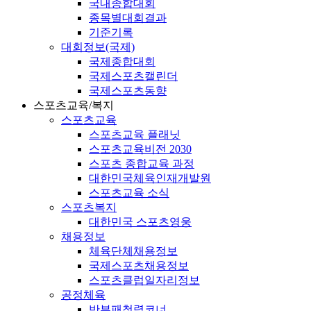
국내종합대회
종목별대회결과
기준기록
대회정보(국제)
국제종합대회
국제스포츠캘린더
국제스포츠동향
스포츠교육/복지
스포츠교육
스포츠교육 플래닛
스포츠교육비전 2030
스포츠 종합교육 과정
대한민국체육인재개발원
스포츠교육 소식
스포츠복지
대한민국 스포츠영웅
채용정보
체육단체채용정보
국제스포츠채용정보
스포츠클럽일자리정보
공정체육
반부패청렴코너