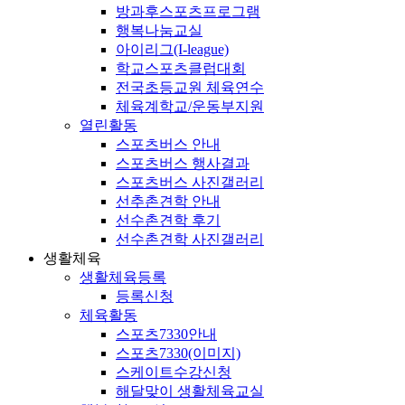
방과후스포츠프로그램
행복나눔교실
아이리그(I-league)
학교스포츠클럽대회
전국초등교원 체육연수
체육계학교/운동부지원
열린활동
스포츠버스 안내
스포츠버스 행사결과
스포츠버스 사진갤러리
선추촌견학 안내
선수촌견학 후기
선수촌견학 사진갤러리
생활체육
생활체육등록
등록신청
체육활동
스포츠7330안내
스포츠7330(이미지)
스케이트수강신청
해달맞이 생활체육교실