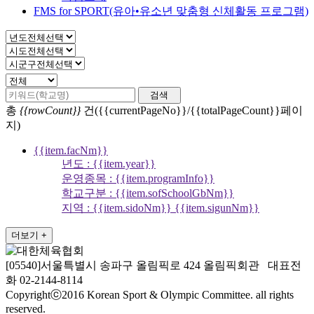
FMS for SPORT(유아•유소년 맞춤형 신체활동 프로그램)
검색
총
{{rowCount}}
건({{currentPageNo}}/{{totalPageCount}}페이
지)
{{item.facNm}}
년도 : {{item.year}}
운영종목 : {{item.programInfo}}
학교구분 : {{item.sofSchoolGbNm}}
지역 : {{item.sidoNm}} {{item.sigunNm}}
더보기 +
[05540]서울특별시 송파구 올림픽로 424 올림픽회관 대표전
화 02-2144-8114
Copyrightⓒ2016 Korean Sport & Olympic Committee. all rights
reserved.