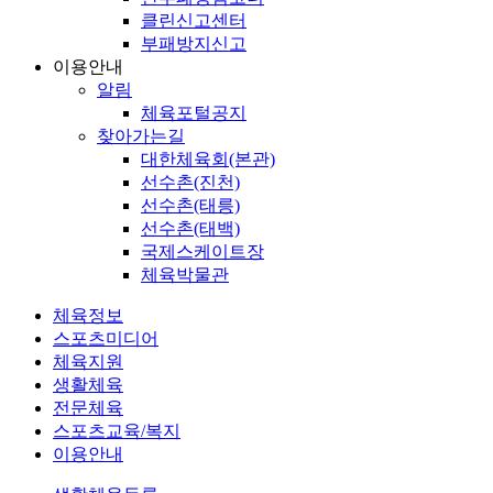
클린신고센터
부패방지신고
이용안내
알림
체육포털공지
찾아가는길
대한체육회(본관)
선수촌(진천)
선수촌(태릉)
선수촌(태백)
국제스케이트장
체육박물관
체육정보
스포츠미디어
체육지원
생활체육
전문체육
스포츠교육/복지
이용안내