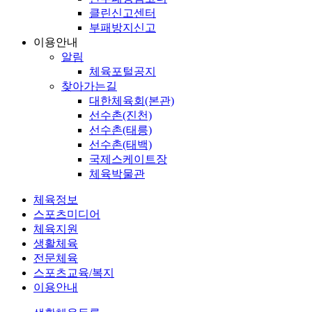
클린신고센터
부패방지신고
이용안내
알림
체육포털공지
찾아가는길
대한체육회(본관)
선수촌(진천)
선수촌(태릉)
선수촌(태백)
국제스케이트장
체육박물관
체육정보
스포츠미디어
체육지원
생활체육
전문체육
스포츠교육/복지
이용안내