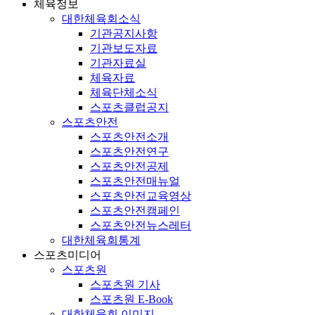
체육정보
대한체육회소식
기관공지사항
기관보도자료
기관자료실
체육자료
체육단체소식
스포츠클럽공지
스포츠안전
스포츠안전소개
스포츠안전연구
스포츠안전공제
스포츠안전매뉴얼
스포츠안전교육영상
스포츠안전캠페인
스포츠안전뉴스레터
대한체육회통계
스포츠미디어
스포츠원
스포츠원 기사
스포츠원 E-Book
대한체육회 이미지