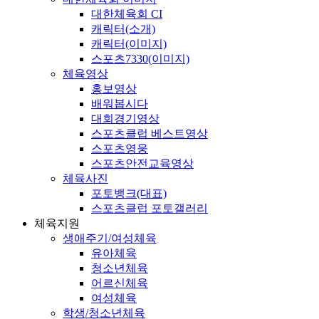
대한체육회 CI
캐릭터(소개)
캐릭터(이미지)
스포츠7330(이미지)
체육영상
홍보영상
배워봅시다
대회경기영상
스포츠클럽 베스트영상
스포츠영웅
스포츠안전교육영상
체육사진
포토뱅크(대표)
스포츠클럽 포토갤러리
체육지원
생애주기/여성체육
유아체육
청소년체육
어르신체육
여성체육
학생/청소년체육