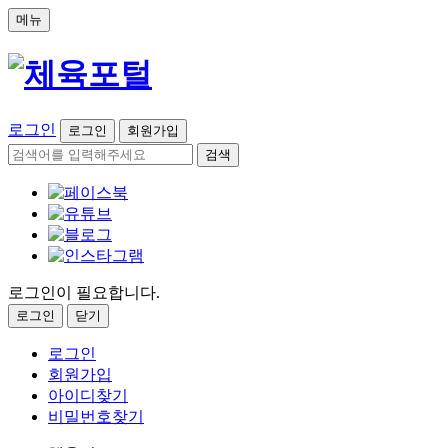
메뉴
로그인
로그인
회원가입
검색
로그인이 필요합니다.
로그인
닫기
로그인
회원가입
아이디찾기
비밀번호찾기