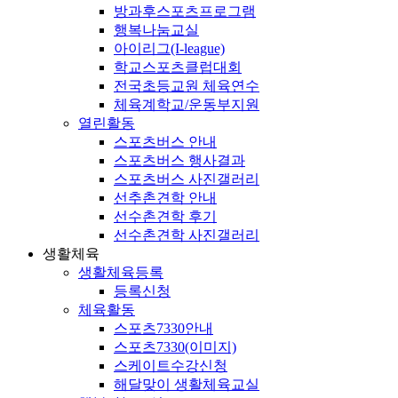
방과후스포츠프로그램
행복나눔교실
아이리그(I-league)
학교스포츠클럽대회
전국초등교원 체육연수
체육계학교/운동부지원
열린활동
스포츠버스 안내
스포츠버스 행사결과
스포츠버스 사진갤러리
선추촌견학 안내
선수촌견학 후기
선수촌견학 사진갤러리
생활체육
생활체육등록
등록신청
체육활동
스포츠7330안내
스포츠7330(이미지)
스케이트수강신청
해달맞이 생활체육교실