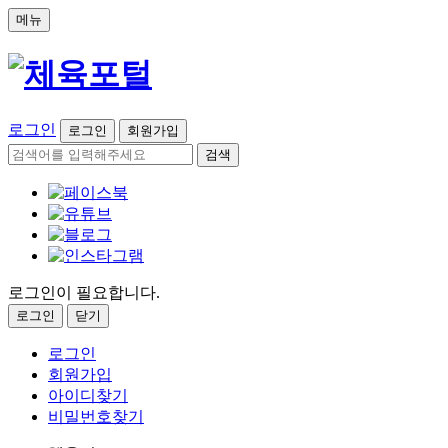
메뉴
로그인
로그인
회원가입
검색
로그인이 필요합니다.
로그인
닫기
로그인
회원가입
아이디찾기
비밀번호찾기