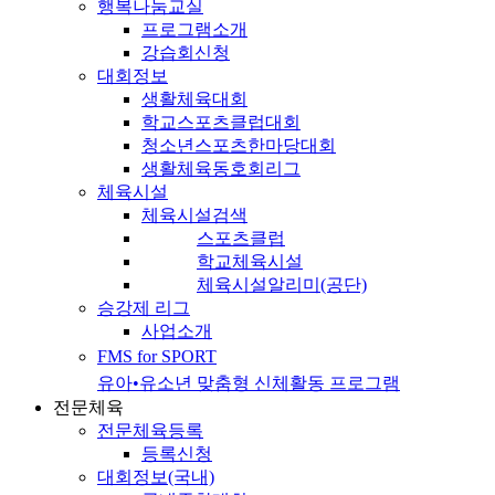
행복나눔교실
프로그램소개
강습회신청
대회정보
생활체육대회
학교스포츠클럽대회
청소년스포츠한마당대회
생활체육동호회리그
체육시설
체육시설검색
스포츠클럽
학교체육시설
체육시설알리미(공단)
승강제 리그
사업소개
FMS for SPORT
유아•유소년 맞춤형 신체활동 프로그램
전문체육
전문체육등록
등록신청
대회정보(국내)