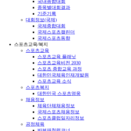
국내종합대회
종목별대회결과
기준기록
대회정보(국제)
국제종합대회
국제스포츠캘린더
국제스포츠동향
스포츠교육/복지
스포츠교육
스포츠교육 플래닛
스포츠교육비전 2030
스포츠 종합교육 과정
대한민국체육인재개발원
스포츠교육 소식
스포츠복지
대한민국 스포츠영웅
채용정보
체육단체채용정보
국제스포츠채용정보
스포츠클럽일자리정보
공정체육
반부패청렴코너