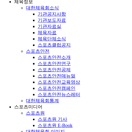
체육정보
대한체육회소식
기관공지사항
기관보도자료
기관자료실
체육자료
체육단체소식
스포츠클럽공지
스포츠안전
스포츠안전소개
스포츠안전연구
스포츠안전공제
스포츠안전매뉴얼
스포츠안전교육영상
스포츠안전캠페인
스포츠안전뉴스레터
대한체육회통계
스포츠미디어
스포츠원
스포츠원 기사
스포츠원 E-Book
대한체육회 이미지