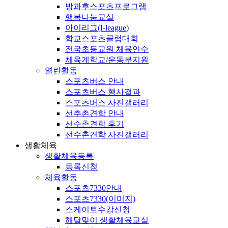
방과후스포츠프로그램
행복나눔교실
아이리그(I-league)
학교스포츠클럽대회
전국초등교원 체육연수
체육계학교/운동부지원
열린활동
스포츠버스 안내
스포츠버스 행사결과
스포츠버스 사진갤러리
선추촌견학 안내
선수촌견학 후기
선수촌견학 사진갤러리
생활체육
생활체육등록
등록신청
체육활동
스포츠7330안내
스포츠7330(이미지)
스케이트수강신청
해달맞이 생활체육교실