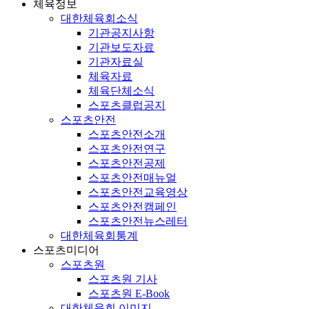
체육정보
대한체육회소식
기관공지사항
기관보도자료
기관자료실
체육자료
체육단체소식
스포츠클럽공지
스포츠안전
스포츠안전소개
스포츠안전연구
스포츠안전공제
스포츠안전매뉴얼
스포츠안전교육영상
스포츠안전캠페인
스포츠안전뉴스레터
대한체육회통계
스포츠미디어
스포츠원
스포츠원 기사
스포츠원 E-Book
대한체육회 이미지