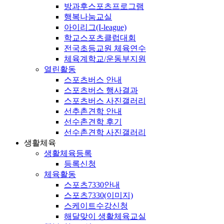
방과후스포츠프로그램
행복나눔교실
아이리그(I-league)
학교스포츠클럽대회
전국초등교원 체육연수
체육계학교/운동부지원
열린활동
스포츠버스 안내
스포츠버스 행사결과
스포츠버스 사진갤러리
선추촌견학 안내
선수촌견학 후기
선수촌견학 사진갤러리
생활체육
생활체육등록
등록신청
체육활동
스포츠7330안내
스포츠7330(이미지)
스케이트수강신청
해달맞이 생활체육교실