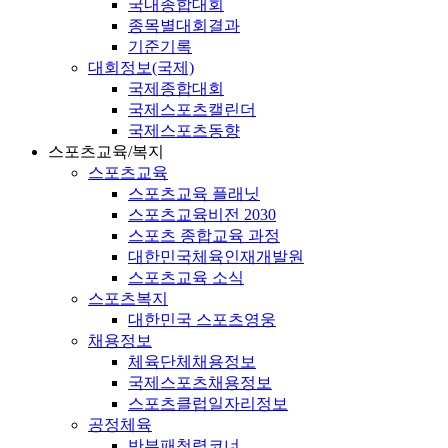
국내종합대회
종목별대회결과
기준기록
대회정보(국제)
국제종합대회
국제스포츠캘린더
국제스포츠동향
스포츠교육/복지
스포츠교육
스포츠교육 플래닛
스포츠교육비전 2030
스포츠 종합교육 과정
대한민국체육인재개발원
스포츠교육 소식
스포츠복지
대한민국 스포츠영웅
채용정보
체육단체채용정보
국제스포츠채용정보
스포츠클럽일자리정보
공정체육
반부패청렴코너