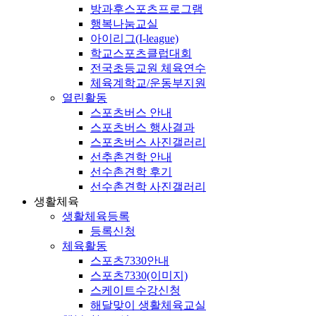
방과후스포츠프로그램
행복나눔교실
아이리그(I-league)
학교스포츠클럽대회
전국초등교원 체육연수
체육계학교/운동부지원
열린활동
스포츠버스 안내
스포츠버스 행사결과
스포츠버스 사진갤러리
선추촌견학 안내
선수촌견학 후기
선수촌견학 사진갤러리
생활체육
생활체육등록
등록신청
체육활동
스포츠7330안내
스포츠7330(이미지)
스케이트수강신청
해달맞이 생활체육교실