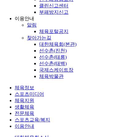
클린신고센터
부패방지신고
이용안내
알림
체육포털공지
찾아가는길
대한체육회(본관)
선수촌(진천)
선수촌(태릉)
선수촌(태백)
국제스케이트장
체육박물관
체육정보
스포츠미디어
체육지원
생활체육
전문체육
스포츠교육/복지
이용안내