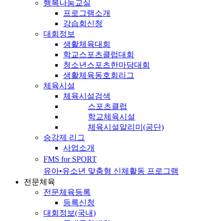
행복나눔교실
프로그램소개
강습회신청
대회정보
생활체육대회
학교스포츠클럽대회
청소년스포츠한마당대회
생활체육동호회리그
체육시설
체육시설검색
스포츠클럽
학교체육시설
체육시설알리미(공단)
승강제 리그
사업소개
FMS for SPORT
유아•유소년 맞춤형 신체활동 프로그램
전문체육
전문체육등록
등록신청
대회정보(국내)