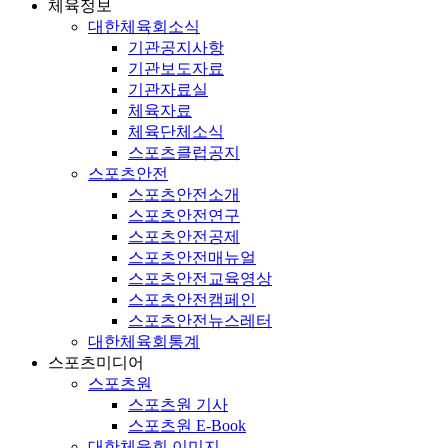
체육정보
대한체육회소식
기관공지사항
기관보도자료
기관자료실
체육자료
체육단체소식
스포츠클럽공지
스포츠안전
스포츠안전소개
스포츠안전연구
스포츠안전공제
스포츠안전매뉴얼
스포츠안전교육영상
스포츠안전캠페인
스포츠안전뉴스레터
대한체육회통계
스포츠미디어
스포츠원
스포츠원 기사
스포츠원 E-Book
대한체육회 이미지