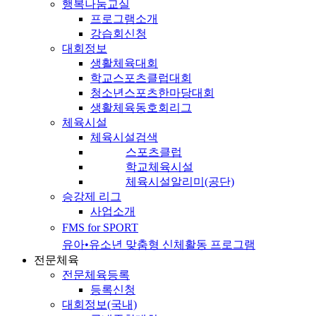
행복나눔교실
프로그램소개
강습회신청
대회정보
생활체육대회
학교스포츠클럽대회
청소년스포츠한마당대회
생활체육동호회리그
체육시설
체육시설검색
스포츠클럽
학교체육시설
체육시설알리미(공단)
승강제 리그
사업소개
FMS for SPORT
유아•유소년 맞춤형 신체활동 프로그램
전문체육
전문체육등록
등록신청
대회정보(국내)