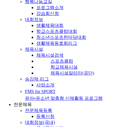
행복나눔교실
프로그램소개
강습회신청
대회정보
생활체육대회
학교스포츠클럽대회
청소년스포츠한마당대회
생활체육동호회리그
체육시설
체육시설검색
스포츠클럽
학교체육시설
체육시설알리미(공단)
승강제 리그
사업소개
FMS for SPORT
유아•유소년 맞춤형 신체활동 프로그램
전문체육
전문체육등록
등록신청
대회정보(국내)