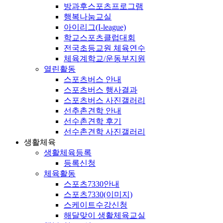
방과후스포츠프로그램
행복나눔교실
아이리그(I-league)
학교스포츠클럽대회
전국초등교원 체육연수
체육계학교/운동부지원
열린활동
스포츠버스 안내
스포츠버스 행사결과
스포츠버스 사진갤러리
선추촌견학 안내
선수촌견학 후기
선수촌견학 사진갤러리
생활체육
생활체육등록
등록신청
체육활동
스포츠7330안내
스포츠7330(이미지)
스케이트수강신청
해달맞이 생활체육교실