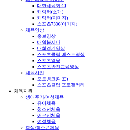
대한체육회 CI
캐릭터(소개)
캐릭터(이미지)
스포츠7330(이미지)
체육영상
홍보영상
배워봅시다
대회경기영상
스포츠클럽 베스트영상
스포츠영웅
스포츠안전교육영상
체육사진
포토뱅크(대표)
스포츠클럽 포토갤러리
체육지원
생애주기/여성체육
유아체육
청소년체육
어르신체육
여성체육
학생/청소년체육