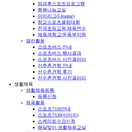
방과후스포츠프로그램
행복나눔교실
아이리그(I-league)
학교스포츠클럽대회
전국초등교원 체육연수
체육계학교/운동부지원
열린활동
스포츠버스 안내
스포츠버스 행사결과
스포츠버스 사진갤러리
선추촌견학 안내
선수촌견학 후기
선수촌견학 사진갤러리
생활체육
생활체육등록
등록신청
체육활동
스포츠7330안내
스포츠7330(이미지)
스케이트수강신청
해달맞이 생활체육교실