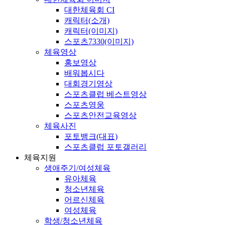
대한체육회 CI
캐릭터(소개)
캐릭터(이미지)
스포츠7330(이미지)
체육영상
홍보영상
배워봅시다
대회경기영상
스포츠클럽 베스트영상
스포츠영웅
스포츠안전교육영상
체육사진
포토뱅크(대표)
스포츠클럽 포토갤러리
체육지원
생애주기/여성체육
유아체육
청소년체육
어르신체육
여성체육
학생/청소년체육