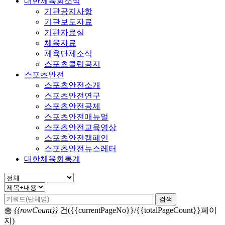
대한체육회소식
기관공지사항
기관보도자료
기관자료실
체육자료
체육단체소식
스포츠클럽공지
스포츠안전
스포츠안전소개
스포츠안전연구
스포츠안전공제
스포츠안전매뉴얼
스포츠안전교육영상
스포츠안전캠페인
스포츠안전뉴스레터
대한체육회통계
검색
총
{{rowCount}}
건({{currentPageNo}}/{{totalPageCount}}페이
지)