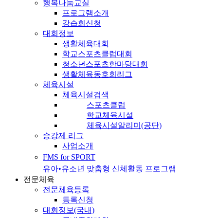
행복나눔교실
프로그램소개
강습회신청
대회정보
생활체육대회
학교스포츠클럽대회
청소년스포츠한마당대회
생활체육동호회리그
체육시설
체육시설검색
스포츠클럽
학교체육시설
체육시설알리미(공단)
승강제 리그
사업소개
FMS for SPORT
유아•유소년 맞춤형 신체활동 프로그램
전문체육
전문체육등록
등록신청
대회정보(국내)