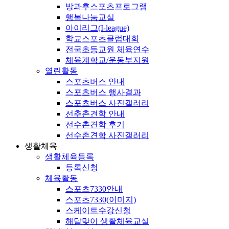
방과후스포츠프로그램
행복나눔교실
아이리그(I-league)
학교스포츠클럽대회
전국초등교원 체육연수
체육계학교/운동부지원
열린활동
스포츠버스 안내
스포츠버스 행사결과
스포츠버스 사진갤러리
선추촌견학 안내
선수촌견학 후기
선수촌견학 사진갤러리
생활체육
생활체육등록
등록신청
체육활동
스포츠7330안내
스포츠7330(이미지)
스케이트수강신청
해달맞이 생활체육교실