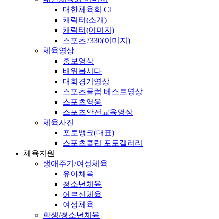
대한체육회 CI
캐릭터(소개)
캐릭터(이미지)
스포츠7330(이미지)
체육영상
홍보영상
배워봅시다
대회경기영상
스포츠클럽 베스트영상
스포츠영웅
스포츠안전교육영상
체육사진
포토뱅크(대표)
스포츠클럽 포토갤러리
체육지원
생애주기/여성체육
유아체육
청소년체육
어르신체육
여성체육
학생/청소년체육