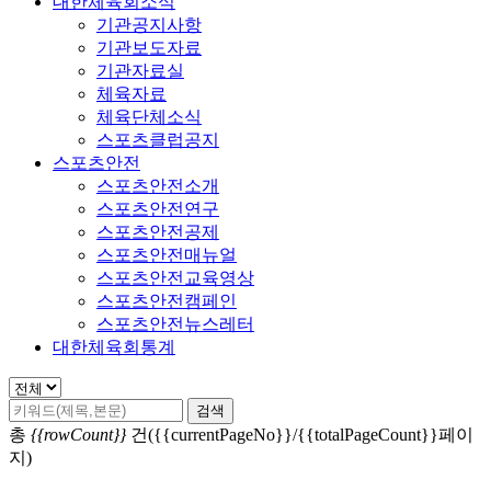
대한체육회소식
기관공지사항
기관보도자료
기관자료실
체육자료
체육단체소식
스포츠클럽공지
스포츠안전
스포츠안전소개
스포츠안전연구
스포츠안전공제
스포츠안전매뉴얼
스포츠안전교육영상
스포츠안전캠페인
스포츠안전뉴스레터
대한체육회통계
검색
총
{{rowCount}}
건({{currentPageNo}}/{{totalPageCount}}페이
지)