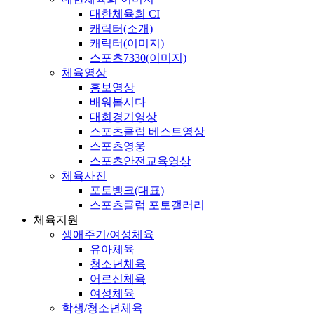
대한체육회 CI
캐릭터(소개)
캐릭터(이미지)
스포츠7330(이미지)
체육영상
홍보영상
배워봅시다
대회경기영상
스포츠클럽 베스트영상
스포츠영웅
스포츠안전교육영상
체육사진
포토뱅크(대표)
스포츠클럽 포토갤러리
체육지원
생애주기/여성체육
유아체육
청소년체육
어르신체육
여성체육
학생/청소년체육