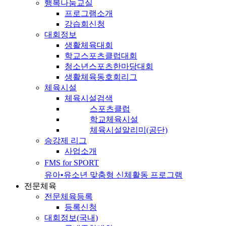
행복나눔교실
프로그램소개
강습회신청
대회정보
생활체육대회
학교스포츠클럽대회
청소년스포츠한마당대회
생활체육동호회리그
체육시설
체육시설검색
스포츠클럽
학교체육시설
체육시설알리미(공단)
승강제 리그
사업소개
FMS for SPORT
유아•유소년 맞춤형 신체활동 프로그램
전문체육
전문체육등록
등록신청
대회정보(국내)