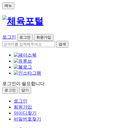
메뉴
로그인
로그인
회원가입
검색
로그인이 필요합니다.
로그인
닫기
로그인
회원가입
아이디찾기
비밀번호찾기