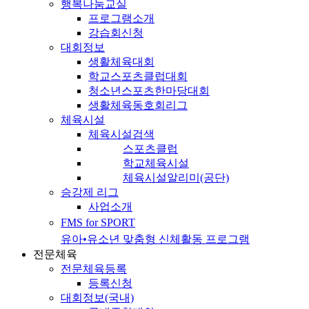
행복나눔교실
프로그램소개
강습회신청
대회정보
생활체육대회
학교스포츠클럽대회
청소년스포츠한마당대회
생활체육동호회리그
체육시설
체육시설검색
스포츠클럽
학교체육시설
체육시설알리미(공단)
승강제 리그
사업소개
FMS for SPORT
유아•유소년 맞춤형 신체활동 프로그램
전문체육
전문체육등록
등록신청
대회정보(국내)