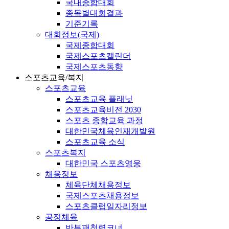
국내종합대회
종목별대회결과
기준기록
대회정보(국제)
국제종합대회
국제스포츠캘린더
국제스포츠동향
스포츠교육/복지
스포츠교육
스포츠교육 플래닛
스포츠교육비전 2030
스포츠 종합교육 과정
대한민국체육인재개발원
스포츠교육 소식
스포츠복지
대한민국 스포츠영웅
채용정보
체육단체채용정보
국제스포츠채용정보
스포츠클럽일자리정보
공정체육
반부패청렴코너