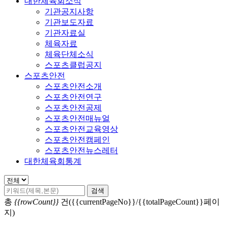
대한체육회소식
기관공지사항
기관보도자료
기관자료실
체육자료
체육단체소식
스포츠클럽공지
스포츠안전
스포츠안전소개
스포츠안전연구
스포츠안전공제
스포츠안전매뉴얼
스포츠안전교육영상
스포츠안전캠페인
스포츠안전뉴스레터
대한체육회통계
검색
총
{{rowCount}}
건({{currentPageNo}}/{{totalPageCount}}페이
지)