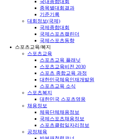
국내종합대회
종목별대회결과
기준기록
대회정보(국제)
국제종합대회
국제스포츠캘린더
국제스포츠동향
스포츠교육/복지
스포츠교육
스포츠교육 플래닛
스포츠교육비전 2030
스포츠 종합교육 과정
대한민국체육인재개발원
스포츠교육 소식
스포츠복지
대한민국 스포츠영웅
채용정보
체육단체채용정보
국제스포츠채용정보
스포츠클럽일자리정보
공정체육
반부패청렴코너