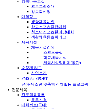
행복나눔교실
프로그램소개
강습회신청
대회정보
생활체육대회
학교스포츠클럽대회
청소년스포츠한마당대회
생활체육동호회리그
체육시설
체육시설검색
스포츠클럽
학교체육시설
체육시설알리미(공단)
승강제 리그
사업소개
FMS for SPORT
유아•유소년 맞춤형 신체활동 프로그램
전문체육
전문체육등록
등록신청
대회정보(국내)