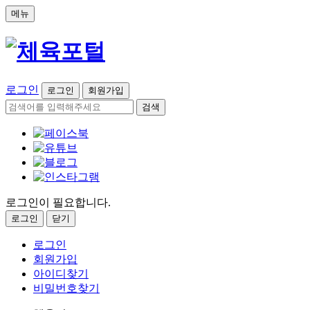
메뉴
로그인
로그인
회원가입
검색
로그인이 필요합니다.
로그인
닫기
로그인
회원가입
아이디찾기
비밀번호찾기