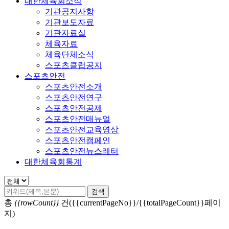
대한체육회소식
기관공지사항
기관보도자료
기관자료실
체육자료
체육단체소식
스포츠클럽공지
스포츠안전
스포츠안전소개
스포츠안전연구
스포츠안전공제
스포츠안전매뉴얼
스포츠안전교육영상
스포츠안전캠페인
스포츠안전뉴스레터
대한체육회통계
검색
총
{{rowCount}}
건({{currentPageNo}}/{{totalPageCount}}페이
지)