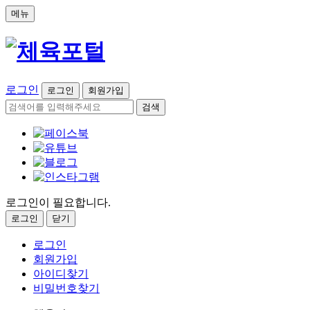
메뉴
로그인
로그인
회원가입
검색
로그인이 필요합니다.
로그인
닫기
로그인
회원가입
아이디찾기
비밀번호찾기