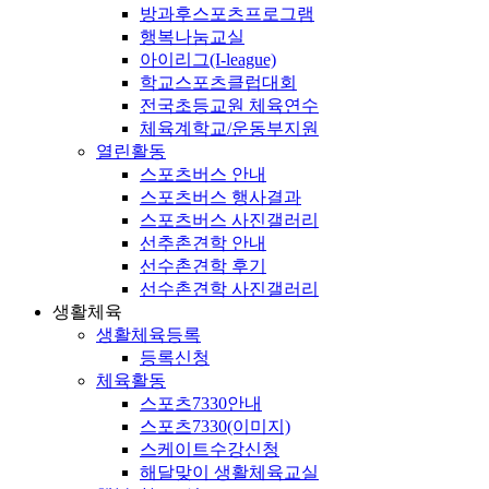
방과후스포츠프로그램
행복나눔교실
아이리그(I-league)
학교스포츠클럽대회
전국초등교원 체육연수
체육계학교/운동부지원
열린활동
스포츠버스 안내
스포츠버스 행사결과
스포츠버스 사진갤러리
선추촌견학 안내
선수촌견학 후기
선수촌견학 사진갤러리
생활체육
생활체육등록
등록신청
체육활동
스포츠7330안내
스포츠7330(이미지)
스케이트수강신청
해달맞이 생활체육교실