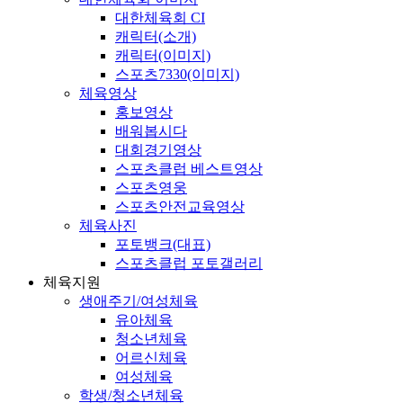
대한체육회 CI
캐릭터(소개)
캐릭터(이미지)
스포츠7330(이미지)
체육영상
홍보영상
배워봅시다
대회경기영상
스포츠클럽 베스트영상
스포츠영웅
스포츠안전교육영상
체육사진
포토뱅크(대표)
스포츠클럽 포토갤러리
체육지원
생애주기/여성체육
유아체육
청소년체육
어르신체육
여성체육
학생/청소년체육