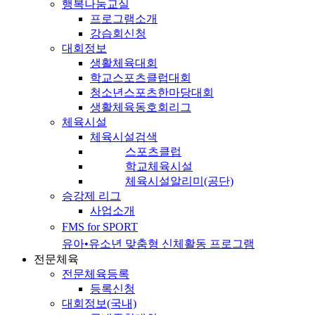
행복나눔교실
프로그램소개
강습회신청
대회정보
생활체육대회
학교스포츠클럽대회
청소년스포츠한마당대회
생활체육동호회리그
체육시설
체육시설검색
스포츠클럽
학교체육시설
체육시설알리미(공단)
승강제 리그
사업소개
FMS for SPORT
유아•유소년 맞춤형 신체활동 프로그램
전문체육
전문체육등록
등록신청
대회정보(국내)