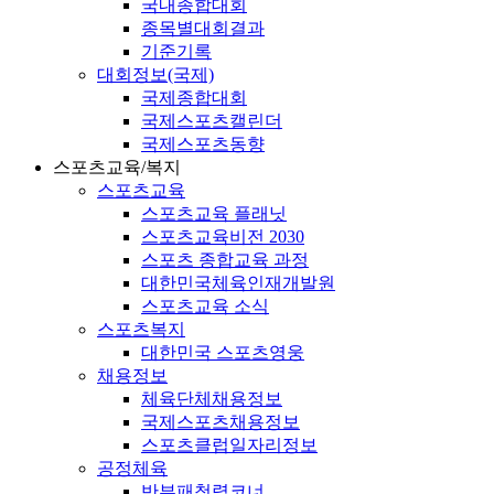
국내종합대회
종목별대회결과
기준기록
대회정보(국제)
국제종합대회
국제스포츠캘린더
국제스포츠동향
스포츠교육/복지
스포츠교육
스포츠교육 플래닛
스포츠교육비전 2030
스포츠 종합교육 과정
대한민국체육인재개발원
스포츠교육 소식
스포츠복지
대한민국 스포츠영웅
채용정보
체육단체채용정보
국제스포츠채용정보
스포츠클럽일자리정보
공정체육
반부패청렴코너