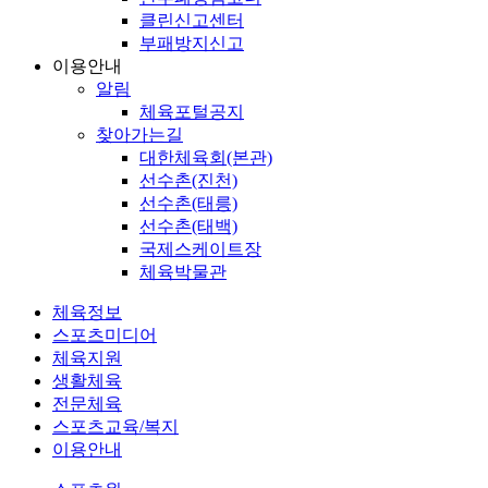
클린신고센터
부패방지신고
이용안내
알림
체육포털공지
찾아가는길
대한체육회(본관)
선수촌(진천)
선수촌(태릉)
선수촌(태백)
국제스케이트장
체육박물관
체육정보
스포츠미디어
체육지원
생활체육
전문체육
스포츠교육/복지
이용안내