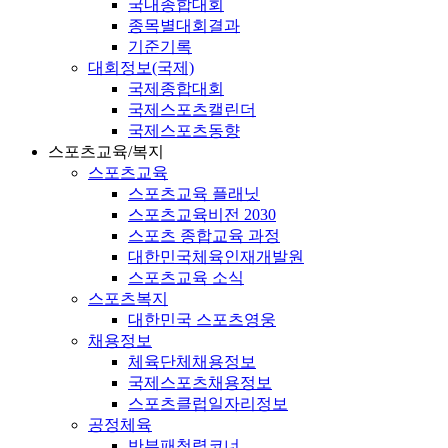
국내종합대회
종목별대회결과
기준기록
대회정보(국제)
국제종합대회
국제스포츠캘린더
국제스포츠동향
스포츠교육/복지
스포츠교육
스포츠교육 플래닛
스포츠교육비전 2030
스포츠 종합교육 과정
대한민국체육인재개발원
스포츠교육 소식
스포츠복지
대한민국 스포츠영웅
채용정보
체육단체채용정보
국제스포츠채용정보
스포츠클럽일자리정보
공정체육
반부패청렴코너