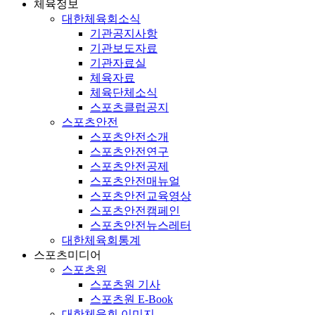
체육정보
대한체육회소식
기관공지사항
기관보도자료
기관자료실
체육자료
체육단체소식
스포츠클럽공지
스포츠안전
스포츠안전소개
스포츠안전연구
스포츠안전공제
스포츠안전매뉴얼
스포츠안전교육영상
스포츠안전캠페인
스포츠안전뉴스레터
대한체육회통계
스포츠미디어
스포츠원
스포츠원 기사
스포츠원 E-Book
대한체육회 이미지