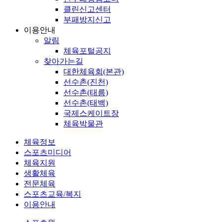
클린신고센터
부패방지신고
이용안내
알림
체육포털공지
찾아가는길
대한체육회(본관)
선수촌(진천)
선수촌(태릉)
선수촌(태백)
국제스케이트장
체육박물관
체육정보
스포츠미디어
체육지원
생활체육
전문체육
스포츠교육/복지
이용안내