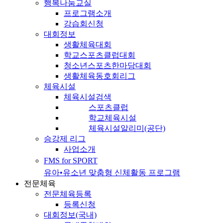
행복나눔교실
프로그램소개
강습회신청
대회정보
생활체육대회
학교스포츠클럽대회
청소년스포츠한마당대회
생활체육동호회리그
체육시설
체육시설검색
스포츠클럽
학교체육시설
체육시설알리미(공단)
승강제 리그
사업소개
FMS for SPORT
유아•유소년 맞춤형 신체활동 프로그램
전문체육
전문체육등록
등록신청
대회정보(국내)