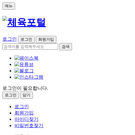
메뉴
로그인
로그인
회원가입
검색
로그인이 필요합니다.
로그인
닫기
로그인
회원가입
아이디찾기
비밀번호찾기