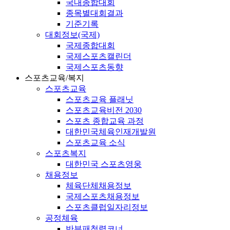
국내종합대회
종목별대회결과
기준기록
대회정보(국제)
국제종합대회
국제스포츠캘린더
국제스포츠동향
스포츠교육/복지
스포츠교육
스포츠교육 플래닛
스포츠교육비전 2030
스포츠 종합교육 과정
대한민국체육인재개발원
스포츠교육 소식
스포츠복지
대한민국 스포츠영웅
채용정보
체육단체채용정보
국제스포츠채용정보
스포츠클럽일자리정보
공정체육
반부패청렴코너