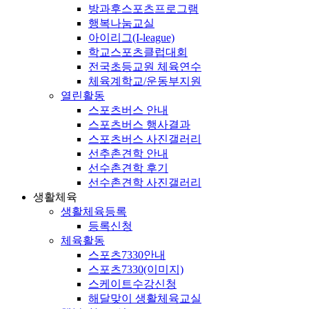
방과후스포츠프로그램
행복나눔교실
아이리그(I-league)
학교스포츠클럽대회
전국초등교원 체육연수
체육계학교/운동부지원
열린활동
스포츠버스 안내
스포츠버스 행사결과
스포츠버스 사진갤러리
선추촌견학 안내
선수촌견학 후기
선수촌견학 사진갤러리
생활체육
생활체육등록
등록신청
체육활동
스포츠7330안내
스포츠7330(이미지)
스케이트수강신청
해달맞이 생활체육교실