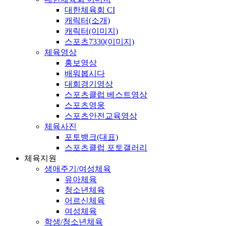
대한체육회 CI
캐릭터(소개)
캐릭터(이미지)
스포츠7330(이미지)
체육영상
홍보영상
배워봅시다
대회경기영상
스포츠클럽 베스트영상
스포츠영웅
스포츠안전교육영상
체육사진
포토뱅크(대표)
스포츠클럽 포토갤러리
체육지원
생애주기/여성체육
유아체육
청소년체육
어르신체육
여성체육
학생/청소년체육