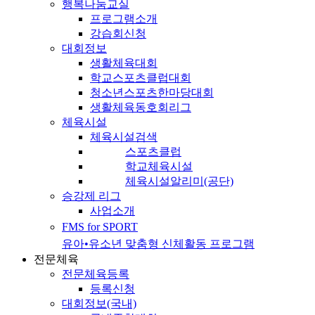
행복나눔교실
프로그램소개
강습회신청
대회정보
생활체육대회
학교스포츠클럽대회
청소년스포츠한마당대회
생활체육동호회리그
체육시설
체육시설검색
스포츠클럽
학교체육시설
체육시설알리미(공단)
승강제 리그
사업소개
FMS for SPORT
유아•유소년 맞춤형 신체활동 프로그램
전문체육
전문체육등록
등록신청
대회정보(국내)