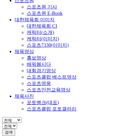
스포츠원
스포츠원 기사
스포츠원 E-Book
대한체육회 이미지
대한체육회 CI
캐릭터(소개)
캐릭터(이미지)
스포츠7330(이미지)
체육영상
홍보영상
배워봅시다
대회경기영상
스포츠클럽 베스트영상
스포츠영웅
스포츠안전교육영상
체육사진
포토뱅크(대표)
스포츠클럽 포토갤러리
검색