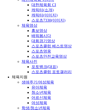
대한체육회 CI
캐릭터(소개)
캐릭터(이미지)
스포츠7330(이미지)
체육영상
홍보영상
배워봅시다
대회경기영상
스포츠클럽 베스트영상
스포츠영웅
스포츠안전교육영상
체육사진
포토뱅크(대표)
스포츠클럽 포토갤러리
체육지원
생애주기/여성체육
유아체육
청소년체육
어르신체육
여성체육
학생/청소년체육