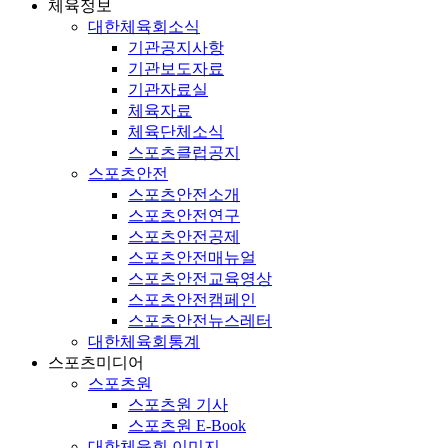
체육정보
대한체육회소식
기관공지사항
기관보도자료
기관자료실
체육자료
체육단체소식
스포츠클럽공지
스포츠안전
스포츠안전소개
스포츠안전연구
스포츠안전공제
스포츠안전매뉴얼
스포츠안전교육영상
스포츠안전캠페인
스포츠안전뉴스레터
대한체육회통계
스포츠미디어
스포츠원
스포츠원 기사
스포츠원 E-Book
대한체육회 이미지