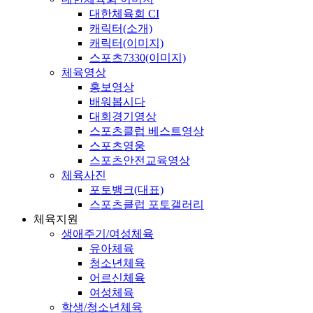
대한체육회 CI
캐릭터(소개)
캐릭터(이미지)
스포츠7330(이미지)
체육영상
홍보영상
배워봅시다
대회경기영상
스포츠클럽 베스트영상
스포츠영웅
스포츠안전교육영상
체육사진
포토뱅크(대표)
스포츠클럽 포토갤러리
체육지원
생애주기/여성체육
유아체육
청소년체육
어르신체육
여성체육
학생/청소년체육