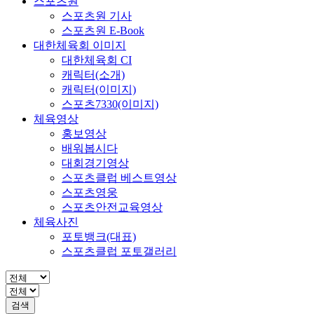
스포츠원
스포츠원 기사
스포츠원 E-Book
대한체육회 이미지
대한체육회 CI
캐릭터(소개)
캐릭터(이미지)
스포츠7330(이미지)
체육영상
홍보영상
배워봅시다
대회경기영상
스포츠클럽 베스트영상
스포츠영웅
스포츠안전교육영상
체육사진
포토뱅크(대표)
스포츠클럽 포토갤러리
검색