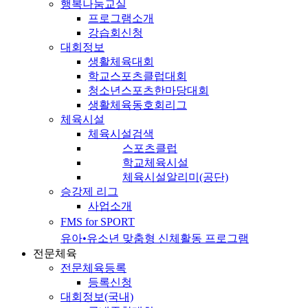
행복나눔교실
프로그램소개
강습회신청
대회정보
생활체육대회
학교스포츠클럽대회
청소년스포츠한마당대회
생활체육동호회리그
체육시설
체육시설검색
스포츠클럽
학교체육시설
체육시설알리미(공단)
승강제 리그
사업소개
FMS for SPORT
유아•유소년 맞춤형 신체활동 프로그램
전문체육
전문체육등록
등록신청
대회정보(국내)