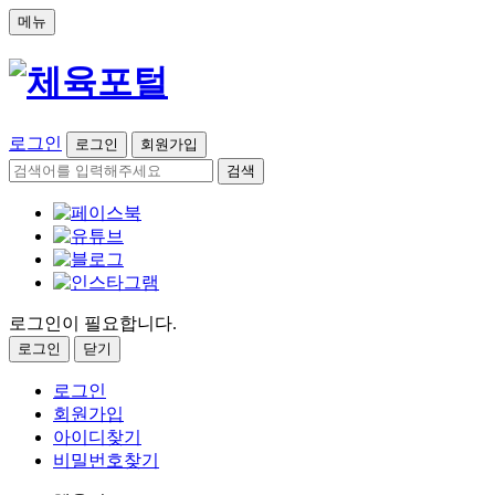
메뉴
로그인
로그인
회원가입
검색
로그인이 필요합니다.
로그인
닫기
로그인
회원가입
아이디찾기
비밀번호찾기