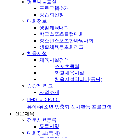
행복나눔교실
프로그램소개
강습회신청
대회정보
생활체육대회
학교스포츠클럽대회
청소년스포츠한마당대회
생활체육동호회리그
체육시설
체육시설검색
스포츠클럽
학교체육시설
체육시설알리미(공단)
승강제 리그
사업소개
FMS for SPORT
유아•유소년 맞춤형 신체활동 프로그램
전문체육
전문체육등록
등록신청
대회정보(국내)