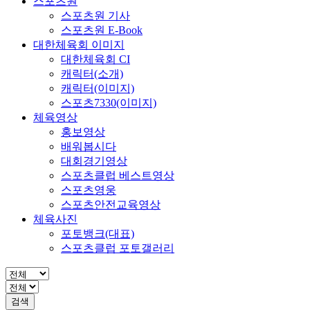
스포츠원
스포츠원 기사
스포츠원 E-Book
대한체육회 이미지
대한체육회 CI
캐릭터(소개)
캐릭터(이미지)
스포츠7330(이미지)
체육영상
홍보영상
배워봅시다
대회경기영상
스포츠클럽 베스트영상
스포츠영웅
스포츠안전교육영상
체육사진
포토뱅크(대표)
스포츠클럽 포토갤러리
검색