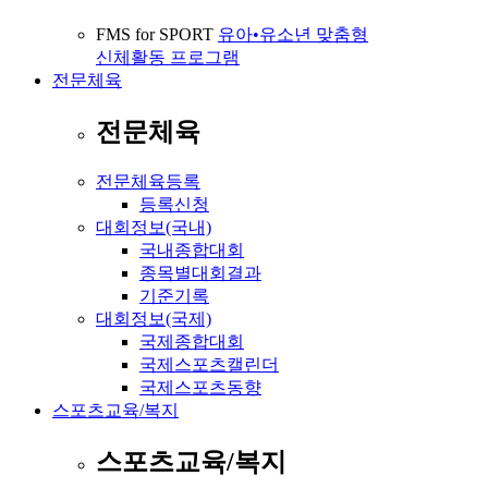
FMS for SPORT
유아•유소년 맞춤형
신체활동 프로그램
전문체육
전문체육
전문체육등록
등록신청
대회정보(국내)
국내종합대회
종목별대회결과
기준기록
대회정보(국제)
국제종합대회
국제스포츠캘린더
국제스포츠동향
스포츠교육/복지
스포츠교육/복지