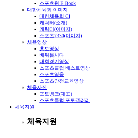
스포츠원 E-Book
대한체육회 이미지
대한체육회 CI
캐릭터(소개)
캐릭터(이미지)
스포츠7330(이미지)
체육영상
홍보영상
배워봅시다
대회경기영상
스포츠클럽 베스트영상
스포츠영웅
스포츠안전교육영상
체육사진
포토뱅크(대표)
스포츠클럽 포토갤러리
체육지원
체육지원