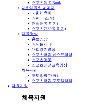
스포츠원 E-Book
대한체육회 이미지
대한체육회 CI
캐릭터(소개)
캐릭터(이미지)
스포츠7330(이미지)
체육영상
홍보영상
배워봅시다
대회경기영상
스포츠클럽 베스트영상
스포츠영웅
스포츠안전교육영상
체육사진
포토뱅크(대표)
스포츠클럽 포토갤러리
체육지원
체육지원