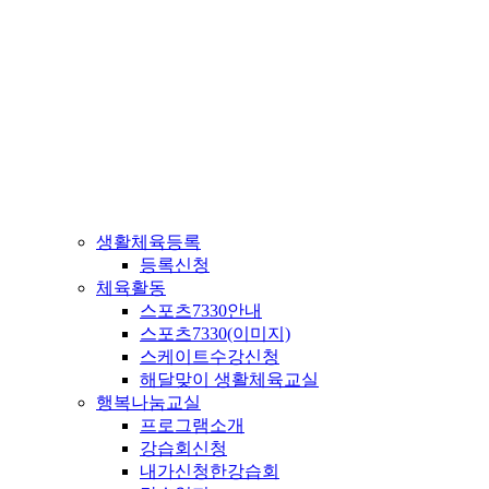
생활체육등록
등록신청
체육활동
스포츠7330안내
스포츠7330(이미지)
스케이트수강신청
해달맞이 생활체육교실
행복나눔교실
프로그램소개
강습회신청
내가신청한강습회