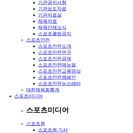
기관공지사항
기관보도자료
기관자료실
체육자료
체육단체소식
스포츠클럽공지
스포츠안전
스포츠안전소개
스포츠안전연구
스포츠안전공제
스포츠안전매뉴얼
스포츠안전교육영상
스포츠안전캠페인
스포츠안전뉴스레터
대한체육회통계
스포츠미디어
스포츠미디어
스포츠원
스포츠원 기사