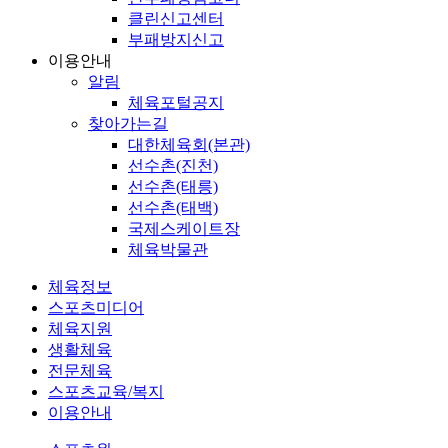
클린신고센터
부패방지신고
이용안내
알림
체육포털공지
찾아가는길
대한체육회(본관)
선수촌(진천)
선수촌(태릉)
선수촌(태백)
국제스케이트장
체육박물관
체육정보
스포츠미디어
체육지원
생활체육
전문체육
스포츠교육/복지
이용안내