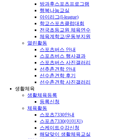
방과후스포츠프로그램
행복나눔교실
아이리그(I-league)
학교스포츠클럽대회
전국초등교원 체육연수
체육계학교/운동부지원
열린활동
스포츠버스 안내
스포츠버스 행사결과
스포츠버스 사진갤러리
선추촌견학 안내
선수촌견학 후기
선수촌견학 사진갤러리
생활체육
생활체육등록
등록신청
체육활동
스포츠7330안내
스포츠7330(이미지)
스케이트수강신청
해달맞이 생활체육교실