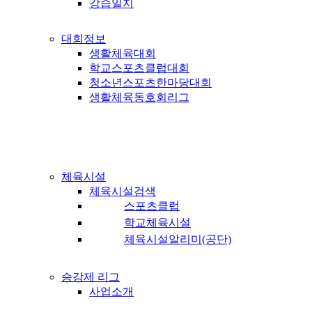
강습일지
대회정보
생활체육대회
학교스포츠클럽대회
청소년스포츠한마당대회
생활체육동호회리그
체육시설
체육시설검색
스포츠클럽
학교체육시설
체육시설알리미(공단)
승강제 리그
사업소개