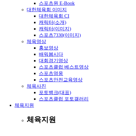
스포츠원 E-Book
대한체육회 이미지
대한체육회 CI
캐릭터(소개)
캐릭터(이미지)
스포츠7330(이미지)
체육영상
홍보영상
배워봅시다
대회경기영상
스포츠클럽 베스트영상
스포츠영웅
스포츠안전교육영상
체육사진
포토뱅크(대표)
스포츠클럽 포토갤러리
체육지원
체육지원