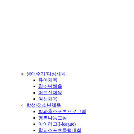
생애주기/여성체육
유아체육
청소년체육
어르신체육
여성체육
학생/청소년체육
방과후스포츠프로그램
행복나눔교실
아이리그(I-league)
학교스포츠클럽대회