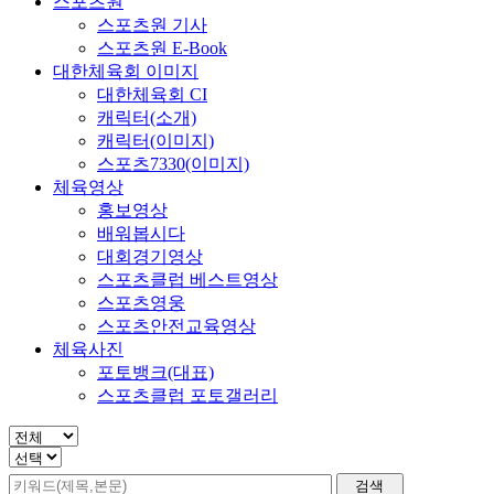
스포츠원
스포츠원 기사
스포츠원 E-Book
대한체육회 이미지
대한체육회 CI
캐릭터(소개)
캐릭터(이미지)
스포츠7330(이미지)
체육영상
홍보영상
배워봅시다
대회경기영상
스포츠클럽 베스트영상
스포츠영웅
스포츠안전교육영상
체육사진
포토뱅크(대표)
스포츠클럽 포토갤러리
검색