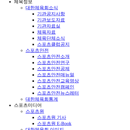
체육정보
대한체육회소식
기관공지사항
기관보도자료
기관자료실
체육자료
체육단체소식
스포츠클럽공지
스포츠안전
스포츠안전소개
스포츠안전연구
스포츠안전공제
스포츠안전매뉴얼
스포츠안전교육영상
스포츠안전캠페인
스포츠안전뉴스레터
대한체육회통계
스포츠미디어
스포츠원
스포츠원 기사
스포츠원 E-Book
대한체육회 이미지