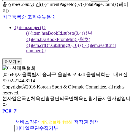
총
{{rowCount}}
건({{currentPageNo}}/{{totalPageCount}}페이
지)
최근등록순
|
조회수높은순
{{item.subject}}
({{item.hsaBookId.substr(0,4)}}년
{{item.hsaBookFromMm}}월호)
{{item.crtDt.substring(0,10)}}
{{item.readCnt |
number }}
더보기 +
[05540]서울특별시 송파구 올림픽로 424 올림픽회관 대표전
화 02-2144-8114
Copyrightⓒ2016 Korean Sport & Olympic Committee. all rights
reserved.
본사업은국민체육진흥공단의국민체육진흥기금지원사업입니
다.
PC화면
서비스약관
저작권 정책
개인정보처리방침
이메일무단수집거부