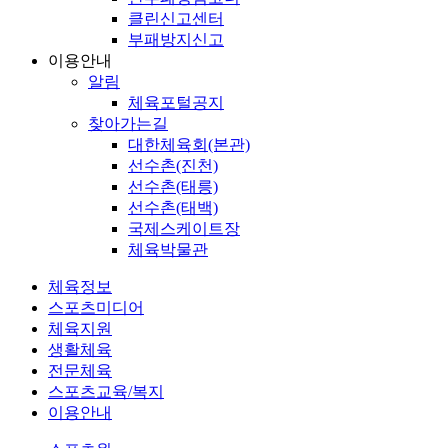
클린신고센터
부패방지신고
이용안내
알림
체육포털공지
찾아가는길
대한체육회(본관)
선수촌(진천)
선수촌(태릉)
선수촌(태백)
국제스케이트장
체육박물관
체육정보
스포츠미디어
체육지원
생활체육
전문체육
스포츠교육/복지
이용안내