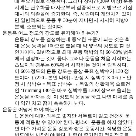
때 주요기질로 작용한다. 그러나 장시간(30분 이상) 운동
시에는 탄수화물 대사로부터 점증적으로 지방으로 기질
대사의 의존율이 증가한다. 즉, 사람마다 개인차가 있지
만 일반적으로 운동 후 30분이 지나면서 서서히 지방이
분해, 소모되는 것이다.
운동은 어느 정도의 강도를 유지해야 하는가?
운동의 강도를 결정하는데 중요한 표준이 되는 것은 최
대 운동 능력을 100으로 했을 때 약 몇%의 강도로 할 것
인가이다. 일반적으로 최대 운동 맥박의 약 60~80% 범위
에서 결정하는 것이 좋다. 그러나 운동을 처음 시작하는
초보자의 경우는 60%에서 시작하는 것이 바람직하다.
이 60% 정도의 운동 강도는 통상 목표 심박수가 130 정
도이다. { (220 - 본인 나이) - 안정 시 심박수 X 0.6 } + 안
정 시 심박수 = 목표 심박수 → 독일의 생활체육 슬로건
인 ‘Trimming 130’은 바로 심박수를 130이상으로 올리는
운동을 하자는 것. 이 정도의 운동을 하고 나면 대체로 숨
이 약간 차고 땀이 촉촉하게 난다.
운동은 어떻게 해야 하는가?
1. 운동에 대한 의욕도 좋지만 서두르지 말고 천천히 운
동에 적응할 수 있어야 한다. 평소에 운동을 하지 않았다
면 아주 가벼운 운동 강도와 짧은 운동시간, 적당한 운동
빈도에서 시작해야 한다. 체력이 증가하면 점차적으로