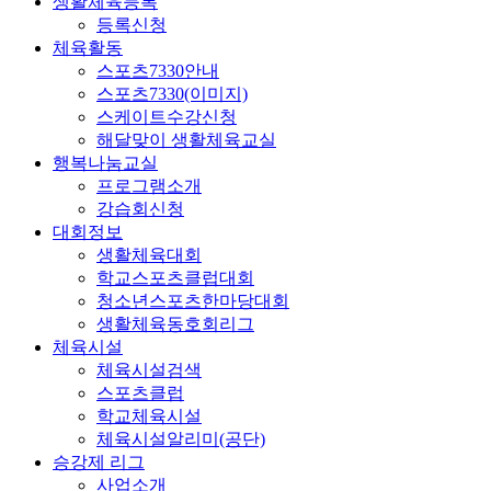
생활체육등록
등록신청
체육활동
스포츠7330안내
스포츠7330(이미지)
스케이트수강신청
해달맞이 생활체육교실
행복나눔교실
프로그램소개
강습회신청
대회정보
생활체육대회
학교스포츠클럽대회
청소년스포츠한마당대회
생활체육동호회리그
체육시설
체육시설검색
스포츠클럽
학교체육시설
체육시설알리미(공단)
승강제 리그
사업소개