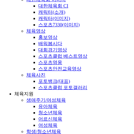
대한체육회 CI
캐릭터(소개)
캐릭터(이미지)
스포츠7330(이미지)
체육영상
홍보영상
배워봅시다
대회경기영상
스포츠클럽 베스트영상
스포츠영웅
스포츠안전교육영상
체육사진
포토뱅크(대표)
스포츠클럽 포토갤러리
체육지원
생애주기/여성체육
유아체육
청소년체육
어르신체육
여성체육
학생/청소년체육