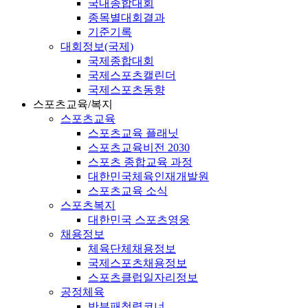
국내종합대회
종목별대회결과
기준기록
대회정보(국제)
국제종합대회
국제스포츠캘린더
국제스포츠동향
스포츠교육/복지
스포츠교육
스포츠교육 플래닛
스포츠교육비전 2030
스포츠 종합교육 과정
대한민국체육인재개발원
스포츠교육 소식
스포츠복지
대한민국 스포츠영웅
채용정보
체육단체채용정보
국제스포츠채용정보
스포츠클럽일자리정보
공정체육
반부패청렴코너