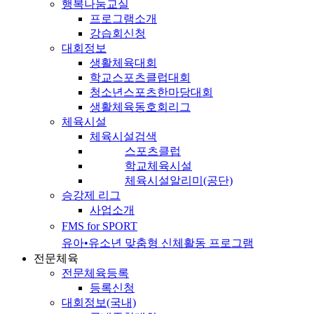
행복나눔교실
프로그램소개
강습회신청
대회정보
생활체육대회
학교스포츠클럽대회
청소년스포츠한마당대회
생활체육동호회리그
체육시설
체육시설검색
스포츠클럽
학교체육시설
체육시설알리미(공단)
승강제 리그
사업소개
FMS for SPORT
유아•유소년 맞춤형 신체활동 프로그램
전문체육
전문체육등록
등록신청
대회정보(국내)