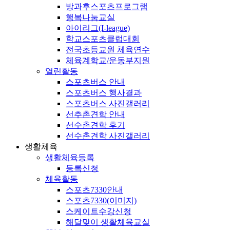
방과후스포츠프로그램
행복나눔교실
아이리그(I-league)
학교스포츠클럽대회
전국초등교원 체육연수
체육계학교/운동부지원
열린활동
스포츠버스 안내
스포츠버스 행사결과
스포츠버스 사진갤러리
선추촌견학 안내
선수촌견학 후기
선수촌견학 사진갤러리
생활체육
생활체육등록
등록신청
체육활동
스포츠7330안내
스포츠7330(이미지)
스케이트수강신청
해달맞이 생활체육교실