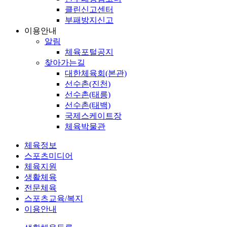
클린신고센터
부패방지신고
이용안내
알림
체육포털공지
찾아가는길
대한체육회(본관)
선수촌(진천)
선수촌(태릉)
선수촌(태백)
국제스케이트장
체육박물관
체육정보
스포츠미디어
체육지원
생활체육
전문체육
스포츠교육/복지
이용안내