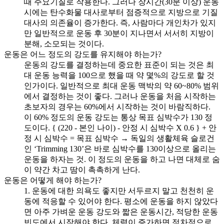
때 주요기질로 작용한다. 그러나 장시간(30분 이상) 운동
시에는 탄수화물 대사로부터 점증적으로 지방으로 기질
대사의 의존율이 증가한다. 즉, 사람마다 개인차가 있지
만 일반적으로 운동 후 30분이 지나면서 서서히 지방이
분해, 소모되는 것이다.
운동은 어느 정도의 강도를 유지해야 하는가?
운동의 강도를 결정하는데 중요한 표준이 되는 것은 최
대 운동 능력을 100으로 했을 때 약 몇%의 강도로 할 것
인가이다. 일반적으로 최대 운동 맥박의 약 60~80% 범위
에서 결정하는 것이 좋다. 그러나 운동을 처음 시작하는
초보자의 경우는 60%에서 시작하는 것이 바람직하다.
이 60% 정도의 운동 강도는 통상 목표 심박수가 130 정
도이다. { (220 - 본인 나이) - 안정 시 심박수 X 0.6 } + 안
정 시 심박수 = 목표 심박수 → 독일의 생활체육 슬로건
인 ‘Trimming 130’은 바로 심박수를 130이상으로 올리는
운동을 하자는 것. 이 정도의 운동을 하고 나면 대체로 숨
이 약간 차고 땀이 촉촉하게 난다.
운동은 어떻게 해야 하는가?
1. 운동에 대한 의욕도 좋지만 서두르지 말고 천천히 운
동에 적응할 수 있어야 한다. 평소에 운동을 하지 않았다
면 아주 가벼운 운동 강도와 짧은 운동시간, 적당한 운동
빈도에서 시작해야 한다. 체력이 증가하면 점차적으로