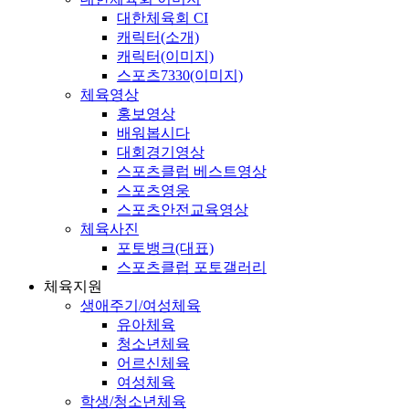
대한체육회 CI
캐릭터(소개)
캐릭터(이미지)
스포츠7330(이미지)
체육영상
홍보영상
배워봅시다
대회경기영상
스포츠클럽 베스트영상
스포츠영웅
스포츠안전교육영상
체육사진
포토뱅크(대표)
스포츠클럽 포토갤러리
체육지원
생애주기/여성체육
유아체육
청소년체육
어르신체육
여성체육
학생/청소년체육