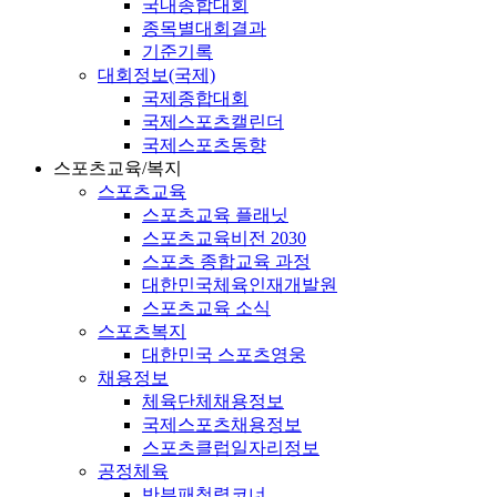
국내종합대회
종목별대회결과
기준기록
대회정보(국제)
국제종합대회
국제스포츠캘린더
국제스포츠동향
스포츠교육/복지
스포츠교육
스포츠교육 플래닛
스포츠교육비전 2030
스포츠 종합교육 과정
대한민국체육인재개발원
스포츠교육 소식
스포츠복지
대한민국 스포츠영웅
채용정보
체육단체채용정보
국제스포츠채용정보
스포츠클럽일자리정보
공정체육
반부패청렴코너