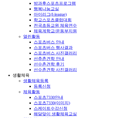
방과후스포츠프로그램
행복나눔교실
아이리그(I-league)
학교스포츠클럽대회
전국초등교원 체육연수
체육계학교/운동부지원
열린활동
스포츠버스 안내
스포츠버스 행사결과
스포츠버스 사진갤러리
선추촌견학 안내
선수촌견학 후기
선수촌견학 사진갤러리
생활체육
생활체육등록
등록신청
체육활동
스포츠7330안내
스포츠7330(이미지)
스케이트수강신청
해달맞이 생활체육교실