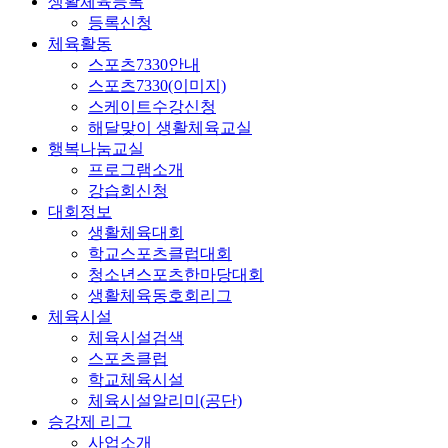
생활체육등록
등록신청
체육활동
스포츠7330안내
스포츠7330(이미지)
스케이트수강신청
해달맞이 생활체육교실
행복나눔교실
프로그램소개
강습회신청
대회정보
생활체육대회
학교스포츠클럽대회
청소년스포츠한마당대회
생활체육동호회리그
체육시설
체육시설검색
스포츠클럽
학교체육시설
체육시설알리미(공단)
승강제 리그
사업소개