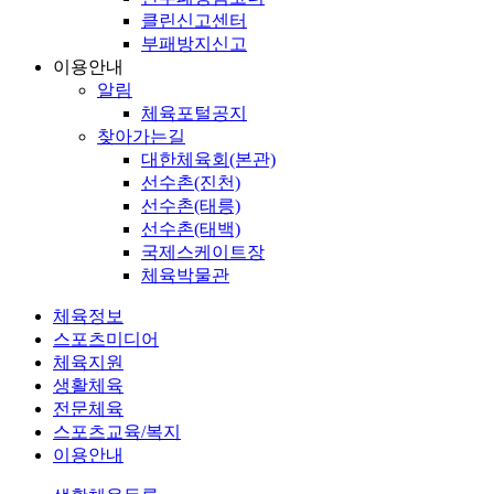
클린신고센터
부패방지신고
이용안내
알림
체육포털공지
찾아가는길
대한체육회(본관)
선수촌(진천)
선수촌(태릉)
선수촌(태백)
국제스케이트장
체육박물관
체육정보
스포츠미디어
체육지원
생활체육
전문체육
스포츠교육/복지
이용안내