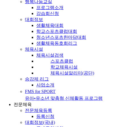
행복나눔교실
프로그램소개
강습회신청
대회정보
생활체육대회
학교스포츠클럽대회
청소년스포츠한마당대회
생활체육동호회리그
체육시설
체육시설검색
스포츠클럽
학교체육시설
체육시설알리미(공단)
승강제 리그
사업소개
FMS for SPORT
유아•유소년 맞춤형 신체활동 프로그램
전문체육
전문체육등록
등록신청
대회정보(국내)