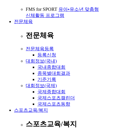
FMS for SPORT
유아•유소년 맞춤형
신체활동 프로그램
전문체육
전문체육
전문체육등록
등록신청
대회정보(국내)
국내종합대회
종목별대회결과
기준기록
대회정보(국제)
국제종합대회
국제스포츠캘린더
국제스포츠동향
스포츠교육/복지
스포츠교육/복지