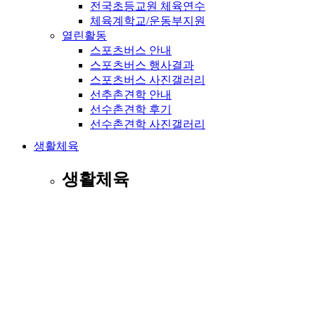
전국초등교원 체육연수
체육계학교/운동부지원
열린활동
스포츠버스 안내
스포츠버스 행사결과
스포츠버스 사진갤러리
선추촌견학 안내
선수촌견학 후기
선수촌견학 사진갤러리
생활체육
생활체육