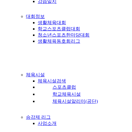
강습일지
대회정보
생활체육대회
학교스포츠클럽대회
청소년스포츠한마당대회
생활체육동호회리그
체육시설
체육시설검색
스포츠클럽
학교체육시설
체육시설알리미(공단)
승강제 리그
사업소개