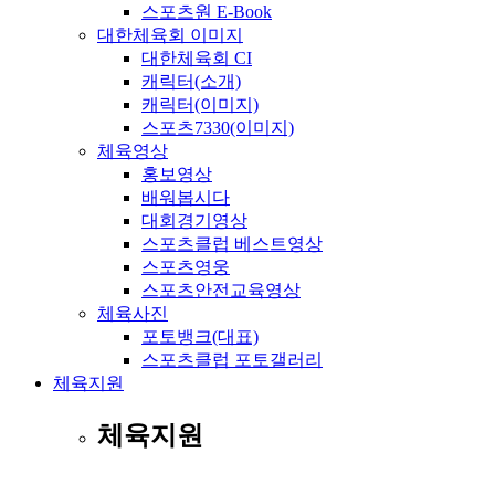
스포츠원 E-Book
대한체육회 이미지
대한체육회 CI
캐릭터(소개)
캐릭터(이미지)
스포츠7330(이미지)
체육영상
홍보영상
배워봅시다
대회경기영상
스포츠클럽 베스트영상
스포츠영웅
스포츠안전교육영상
체육사진
포토뱅크(대표)
스포츠클럽 포토갤러리
체육지원
체육지원