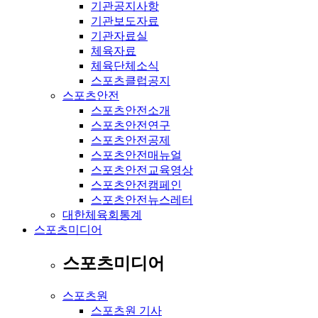
기관공지사항
기관보도자료
기관자료실
체육자료
체육단체소식
스포츠클럽공지
스포츠안전
스포츠안전소개
스포츠안전연구
스포츠안전공제
스포츠안전매뉴얼
스포츠안전교육영상
스포츠안전캠페인
스포츠안전뉴스레터
대한체육회통계
스포츠미디어
스포츠미디어
스포츠원
스포츠원 기사