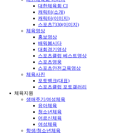
대한체육회 CI
캐릭터(소개)
캐릭터(이미지)
스포츠7330(이미지)
체육영상
홍보영상
배워봅시다
대회경기영상
스포츠클럽 베스트영상
스포츠영웅
스포츠안전교육영상
체육사진
포토뱅크(대표)
스포츠클럽 포토갤러리
체육지원
생애주기/여성체육
유아체육
청소년체육
어르신체육
여성체육
학생/청소년체육