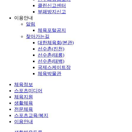
클린신고센터
부패방지신고
이용안내
알림
체육포털공지
찾아가는길
대한체육회(본관)
선수촌(진천)
선수촌(태릉)
선수촌(태백)
국제스케이트장
체육박물관
체육정보
스포츠미디어
체육지원
생활체육
전문체육
스포츠교육/복지
이용안내