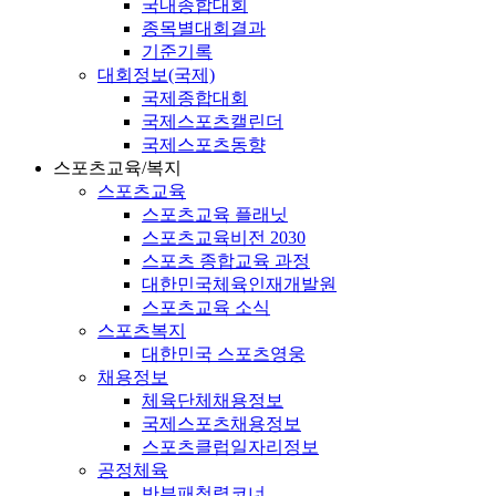
국내종합대회
종목별대회결과
기준기록
대회정보(국제)
국제종합대회
국제스포츠캘린더
국제스포츠동향
스포츠교육/복지
스포츠교육
스포츠교육 플래닛
스포츠교육비전 2030
스포츠 종합교육 과정
대한민국체육인재개발원
스포츠교육 소식
스포츠복지
대한민국 스포츠영웅
채용정보
체육단체채용정보
국제스포츠채용정보
스포츠클럽일자리정보
공정체육
반부패청렴코너