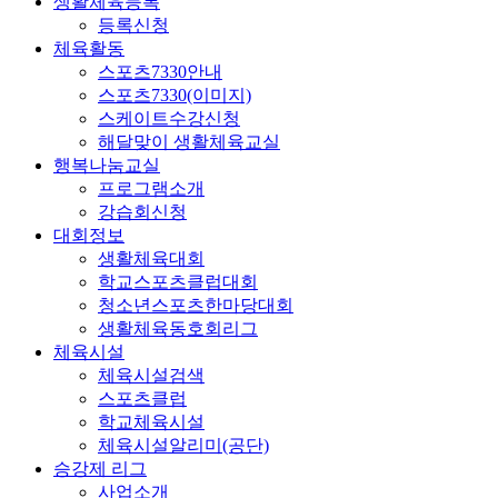
생활체육등록
등록신청
체육활동
스포츠7330안내
스포츠7330(이미지)
스케이트수강신청
해달맞이 생활체육교실
행복나눔교실
프로그램소개
강습회신청
대회정보
생활체육대회
학교스포츠클럽대회
청소년스포츠한마당대회
생활체육동호회리그
체육시설
체육시설검색
스포츠클럽
학교체육시설
체육시설알리미(공단)
승강제 리그
사업소개