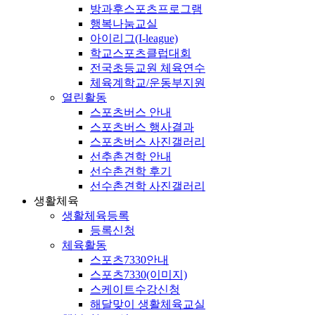
방과후스포츠프로그램
행복나눔교실
아이리그(I-league)
학교스포츠클럽대회
전국초등교원 체육연수
체육계학교/운동부지원
열린활동
스포츠버스 안내
스포츠버스 행사결과
스포츠버스 사진갤러리
선추촌견학 안내
선수촌견학 후기
선수촌견학 사진갤러리
생활체육
생활체육등록
등록신청
체육활동
스포츠7330안내
스포츠7330(이미지)
스케이트수강신청
해달맞이 생활체육교실