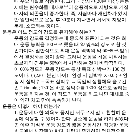
때 주요기질로 작용한다. 그러나 장시간(30분 이상) 운동
시에는 탄수화물 대사로부터 점증적으로 지방으로 기질
대사의 의존율이 증가한다. 즉, 사람마다 개인차가 있지
만 일반적으로 운동 후 30분이 지나면서 서서히 지방이
분해, 소모되는 것이다.
운동은 어느 정도의 강도를 유지해야 하는가?
운동의 강도를 결정하는데 중요한 표준이 되는 것은 최
대 운동 능력을 100으로 했을 때 약 몇%의 강도로 할 것
인가이다. 일반적으로 최대 운동 맥박의 약 60~80% 범위
에서 결정하는 것이 좋다. 그러나 운동을 처음 시작하는
초보자의 경우는 60%에서 시작하는 것이 바람직하다.
이 60% 정도의 운동 강도는 통상 목표 심박수가 130 정
도이다. { (220 - 본인 나이) - 안정 시 심박수 X 0.6 } + 안
정 시 심박수 = 목표 심박수 → 독일의 생활체육 슬로건
인 ‘Trimming 130’은 바로 심박수를 130이상으로 올리는
운동을 하자는 것. 이 정도의 운동을 하고 나면 대체로 숨
이 약간 차고 땀이 촉촉하게 난다.
운동은 어떻게 해야 하는가?
1. 운동에 대한 의욕도 좋지만 서두르지 말고 천천히 운
동에 적응할 수 있어야 한다. 평소에 운동을 하지 않았다
면 아주 가벼운 운동 강도와 짧은 운동시간, 적당한 운동
빈도에서 시작해야 한다. 체력이 증가하면 점차적으로