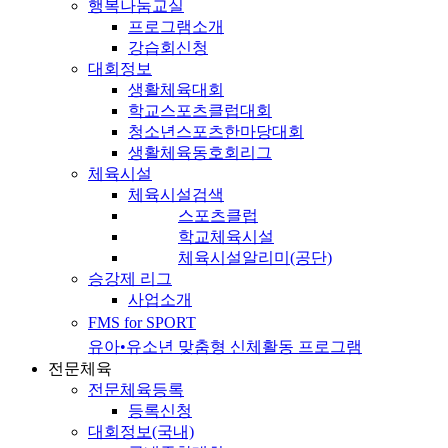
행복나눔교실
프로그램소개
강습회신청
대회정보
생활체육대회
학교스포츠클럽대회
청소년스포츠한마당대회
생활체육동호회리그
체육시설
체육시설검색
스포츠클럽
학교체육시설
체육시설알리미(공단)
승강제 리그
사업소개
FMS for SPORT
유아•유소년 맞춤형 신체활동 프로그램
전문체육
전문체육등록
등록신청
대회정보(국내)