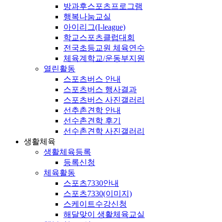
방과후스포츠프로그램
행복나눔교실
아이리그(I-league)
학교스포츠클럽대회
전국초등교원 체육연수
체육계학교/운동부지원
열린활동
스포츠버스 안내
스포츠버스 행사결과
스포츠버스 사진갤러리
선추촌견학 안내
선수촌견학 후기
선수촌견학 사진갤러리
생활체육
생활체육등록
등록신청
체육활동
스포츠7330안내
스포츠7330(이미지)
스케이트수강신청
해달맞이 생활체육교실