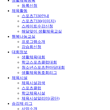
생활체육등록
등록신청
체육활동
스포츠7330안내
스포츠7330(이미지)
스케이트수강신청
해달맞이 생활체육교실
행복나눔교실
프로그램소개
강습회신청
대회정보
생활체육대회
학교스포츠클럽대회
청소년스포츠한마당대회
생활체육동호회리그
체육시설
체육시설검색
스포츠클럽
학교체육시설
체육시설알리미(공단)
승강제 리그
사업소개