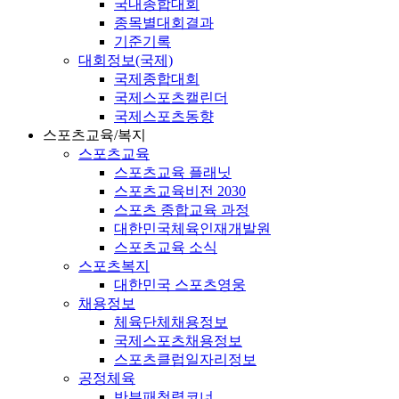
국내종합대회
종목별대회결과
기준기록
대회정보(국제)
국제종합대회
국제스포츠캘린더
국제스포츠동향
스포츠교육/복지
스포츠교육
스포츠교육 플래닛
스포츠교육비전 2030
스포츠 종합교육 과정
대한민국체육인재개발원
스포츠교육 소식
스포츠복지
대한민국 스포츠영웅
채용정보
체육단체채용정보
국제스포츠채용정보
스포츠클럽일자리정보
공정체육
반부패청렴코너