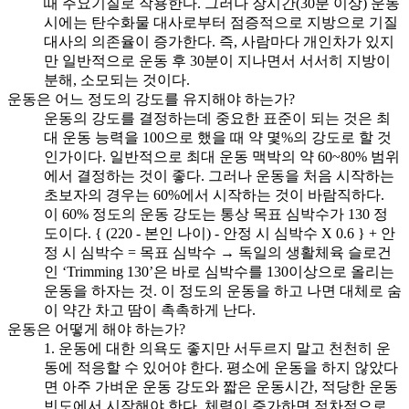
때 주요기질로 작용한다. 그러나 장시간(30분 이상) 운동
시에는 탄수화물 대사로부터 점증적으로 지방으로 기질
대사의 의존율이 증가한다. 즉, 사람마다 개인차가 있지
만 일반적으로 운동 후 30분이 지나면서 서서히 지방이
분해, 소모되는 것이다.
운동은 어느 정도의 강도를 유지해야 하는가?
운동의 강도를 결정하는데 중요한 표준이 되는 것은 최
대 운동 능력을 100으로 했을 때 약 몇%의 강도로 할 것
인가이다. 일반적으로 최대 운동 맥박의 약 60~80% 범위
에서 결정하는 것이 좋다. 그러나 운동을 처음 시작하는
초보자의 경우는 60%에서 시작하는 것이 바람직하다.
이 60% 정도의 운동 강도는 통상 목표 심박수가 130 정
도이다. { (220 - 본인 나이) - 안정 시 심박수 X 0.6 } + 안
정 시 심박수 = 목표 심박수 → 독일의 생활체육 슬로건
인 ‘Trimming 130’은 바로 심박수를 130이상으로 올리는
운동을 하자는 것. 이 정도의 운동을 하고 나면 대체로 숨
이 약간 차고 땀이 촉촉하게 난다.
운동은 어떻게 해야 하는가?
1. 운동에 대한 의욕도 좋지만 서두르지 말고 천천히 운
동에 적응할 수 있어야 한다. 평소에 운동을 하지 않았다
면 아주 가벼운 운동 강도와 짧은 운동시간, 적당한 운동
빈도에서 시작해야 한다. 체력이 증가하면 점차적으로