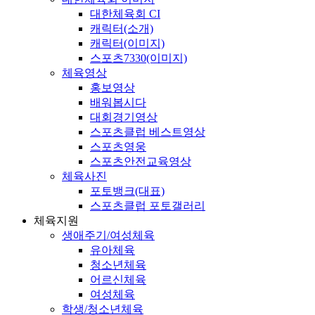
대한체육회 CI
캐릭터(소개)
캐릭터(이미지)
스포츠7330(이미지)
체육영상
홍보영상
배워봅시다
대회경기영상
스포츠클럽 베스트영상
스포츠영웅
스포츠안전교육영상
체육사진
포토뱅크(대표)
스포츠클럽 포토갤러리
체육지원
생애주기/여성체육
유아체육
청소년체육
어르신체육
여성체육
학생/청소년체육