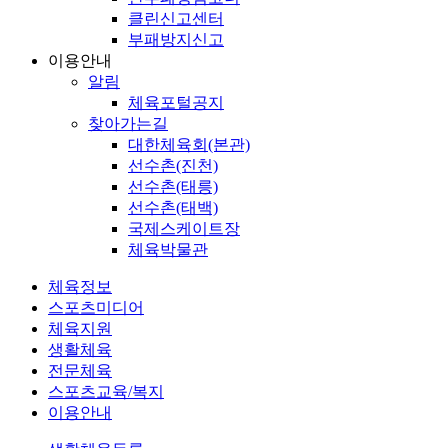
클린신고센터
부패방지신고
이용안내
알림
체육포털공지
찾아가는길
대한체육회(본관)
선수촌(진천)
선수촌(태릉)
선수촌(태백)
국제스케이트장
체육박물관
체육정보
스포츠미디어
체육지원
생활체육
전문체육
스포츠교육/복지
이용안내