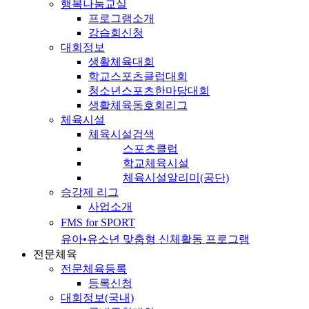
행복나눔교실
프로그램소개
강습회신청
대회정보
생활체육대회
학교스포츠클럽대회
청소년스포츠한마당대회
생활체육동호회리그
체육시설
체육시설검색
스포츠클럽
학교체육시설
체육시설알리미(공단)
승강제 리그
사업소개
FMS for SPORT
유아•유소년 맞춤형 신체활동 프로그램
전문체육
전문체육등록
등록신청
대회정보(국내)