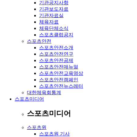
기관공지사항
기관보도자료
기관자료실
체육자료
체육단체소식
스포츠클럽공지
스포츠안전
스포츠안전소개
스포츠안전연구
스포츠안전공제
스포츠안전매뉴얼
스포츠안전교육영상
스포츠안전캠페인
스포츠안전뉴스레터
대한체육회통계
스포츠미디어
스포츠미디어
스포츠원
스포츠원 기사