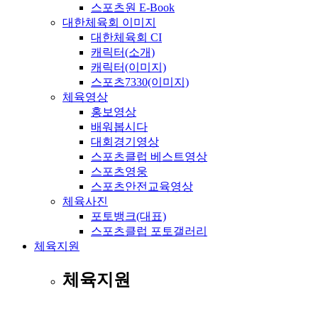
스포츠원 E-Book
대한체육회 이미지
대한체육회 CI
캐릭터(소개)
캐릭터(이미지)
스포츠7330(이미지)
체육영상
홍보영상
배워봅시다
대회경기영상
스포츠클럽 베스트영상
스포츠영웅
스포츠안전교육영상
체육사진
포토뱅크(대표)
스포츠클럽 포토갤러리
체육지원
체육지원