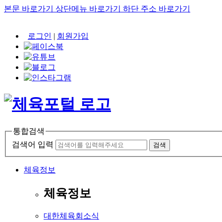
본문 바로가기
상단메뉴 바로가기
하단 주소 바로가기
로그인
|
회원가입
통합검색
검색어 입력
검색
체육정보
체육정보
대한체육회소식