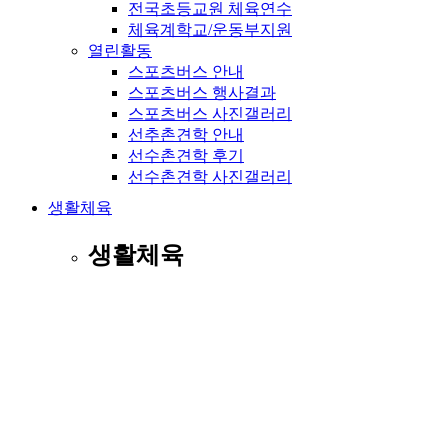
전국초등교원 체육연수
체육계학교/운동부지원
열린활동
스포츠버스 안내
스포츠버스 행사결과
스포츠버스 사진갤러리
선추촌견학 안내
선수촌견학 후기
선수촌견학 사진갤러리
생활체육
생활체육