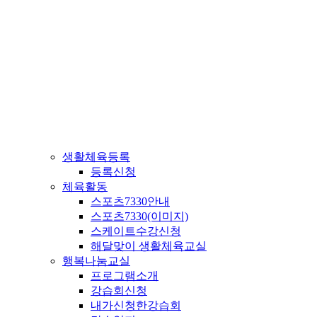
생활체육등록
등록신청
체육활동
스포츠7330안내
스포츠7330(이미지)
스케이트수강신청
해달맞이 생활체육교실
행복나눔교실
프로그램소개
강습회신청
내가신청한강습회