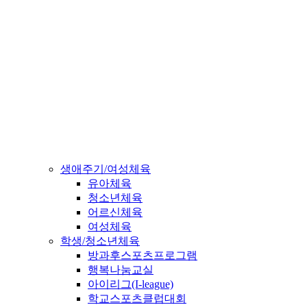
생애주기/여성체육
유아체육
청소년체육
어르신체육
여성체육
학생/청소년체육
방과후스포츠프로그램
행복나눔교실
아이리그(I-league)
학교스포츠클럽대회