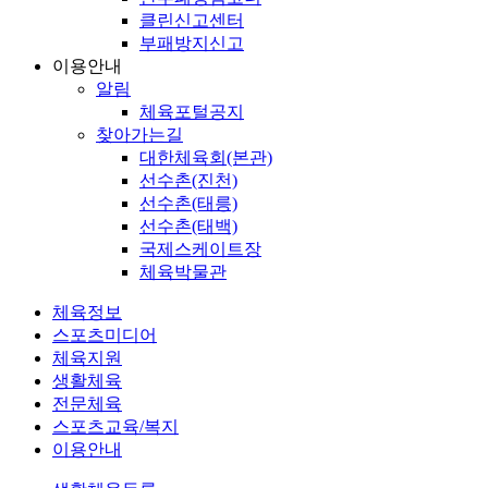
클린신고센터
부패방지신고
이용안내
알림
체육포털공지
찾아가는길
대한체육회(본관)
선수촌(진천)
선수촌(태릉)
선수촌(태백)
국제스케이트장
체육박물관
체육정보
스포츠미디어
체육지원
생활체육
전문체육
스포츠교육/복지
이용안내