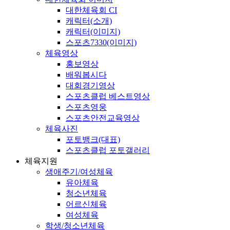
대한체육회 CI
캐릭터(소개)
캐릭터(이미지)
스포츠7330(이미지)
체육영상
홍보영상
배워봅시다
대회경기영상
스포츠클럽 베스트영상
스포츠영웅
스포츠안전교육영상
체육사진
포토뱅크(대표)
스포츠클럽 포토갤러리
체육지원
생애주기/여성체육
유아체육
청소년체육
어르신체육
여성체육
학생/청소년체육