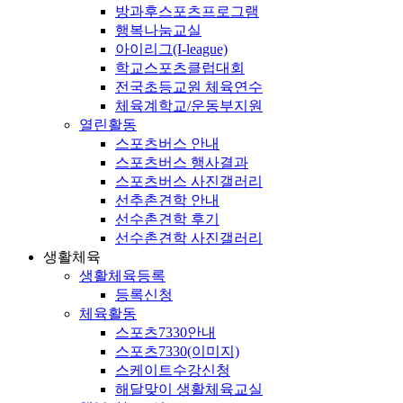
방과후스포츠프로그램
행복나눔교실
아이리그(I-league)
학교스포츠클럽대회
전국초등교원 체육연수
체육계학교/운동부지원
열린활동
스포츠버스 안내
스포츠버스 행사결과
스포츠버스 사진갤러리
선추촌견학 안내
선수촌견학 후기
선수촌견학 사진갤러리
생활체육
생활체육등록
등록신청
체육활동
스포츠7330안내
스포츠7330(이미지)
스케이트수강신청
해달맞이 생활체육교실