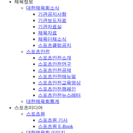
체육정보
대한체육회소식
기관공지사항
기관보도자료
기관자료실
체육자료
체육단체소식
스포츠클럽공지
스포츠안전
스포츠안전소개
스포츠안전연구
스포츠안전공제
스포츠안전매뉴얼
스포츠안전교육영상
스포츠안전캠페인
스포츠안전뉴스레터
대한체육회통계
스포츠미디어
스포츠원
스포츠원 기사
스포츠원 E-Book
대한체육회 이미지