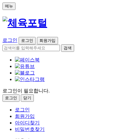
메뉴
로그인
로그인
회원가입
검색
로그인이 필요합니다.
로그인
닫기
로그인
회원가입
아이디찾기
비밀번호찾기