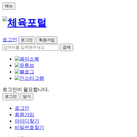
메뉴
로그인
로그인
회원가입
검색
로그인이 필요합니다.
로그인
닫기
로그인
회원가입
아이디찾기
비밀번호찾기