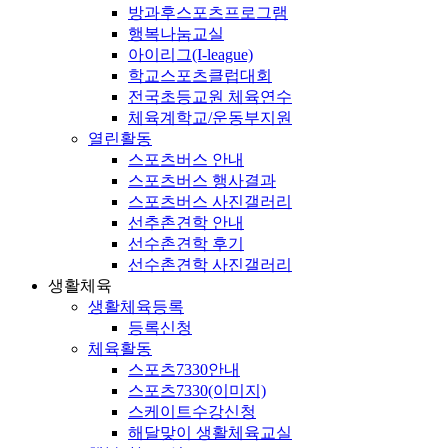
방과후스포츠프로그램
행복나눔교실
아이리그(I-league)
학교스포츠클럽대회
전국초등교원 체육연수
체육계학교/운동부지원
열린활동
스포츠버스 안내
스포츠버스 행사결과
스포츠버스 사진갤러리
선추촌견학 안내
선수촌견학 후기
선수촌견학 사진갤러리
생활체육
생활체육등록
등록신청
체육활동
스포츠7330안내
스포츠7330(이미지)
스케이트수강신청
해달맞이 생활체육교실