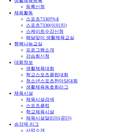
생활체육등록
등록신청
체육활동
스포츠7330안내
스포츠7330(이미지)
스케이트수강신청
해달맞이 생활체육교실
행복나눔교실
프로그램소개
강습회신청
대회정보
생활체육대회
학교스포츠클럽대회
청소년스포츠한마당대회
생활체육동호회리그
체육시설
체육시설검색
스포츠클럽
학교체육시설
체육시설알리미(공단)
승강제 리그
사업소개