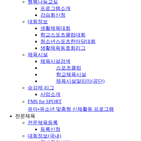
행복나눔교실
프로그램소개
강습회신청
대회정보
생활체육대회
학교스포츠클럽대회
청소년스포츠한마당대회
생활체육동호회리그
체육시설
체육시설검색
스포츠클럽
학교체육시설
체육시설알리미(공단)
승강제 리그
사업소개
FMS for SPORT
유아•유소년 맞춤형 신체활동 프로그램
전문체육
전문체육등록
등록신청
대회정보(국내)