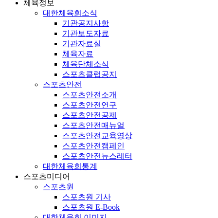
체육정보
대한체육회소식
기관공지사항
기관보도자료
기관자료실
체육자료
체육단체소식
스포츠클럽공지
스포츠안전
스포츠안전소개
스포츠안전연구
스포츠안전공제
스포츠안전매뉴얼
스포츠안전교육영상
스포츠안전캠페인
스포츠안전뉴스레터
대한체육회통계
스포츠미디어
스포츠원
스포츠원 기사
스포츠원 E-Book
대한체육회 이미지