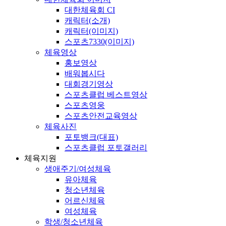
대한체육회 CI
캐릭터(소개)
캐릭터(이미지)
스포츠7330(이미지)
체육영상
홍보영상
배워봅시다
대회경기영상
스포츠클럽 베스트영상
스포츠영웅
스포츠안전교육영상
체육사진
포토뱅크(대표)
스포츠클럽 포토갤러리
체육지원
생애주기/여성체육
유아체육
청소년체육
어르신체육
여성체육
학생/청소년체육