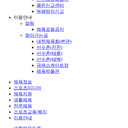
클린신고센터
부패방지신고
이용안내
알림
체육포털공지
찾아가는길
대한체육회(본관)
선수촌(진천)
선수촌(태릉)
선수촌(태백)
국제스케이트장
체육박물관
체육정보
스포츠미디어
체육지원
생활체육
전문체육
스포츠교육/복지
이용안내