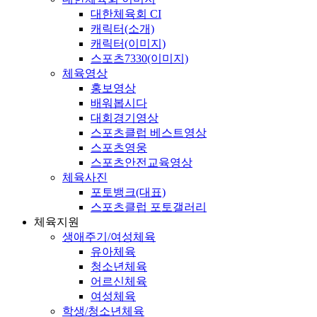
대한체육회 CI
캐릭터(소개)
캐릭터(이미지)
스포츠7330(이미지)
체육영상
홍보영상
배워봅시다
대회경기영상
스포츠클럽 베스트영상
스포츠영웅
스포츠안전교육영상
체육사진
포토뱅크(대표)
스포츠클럽 포토갤러리
체육지원
생애주기/여성체육
유아체육
청소년체육
어르신체육
여성체육
학생/청소년체육