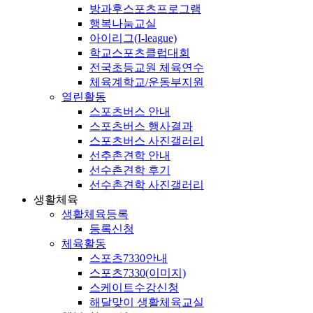
방과후스포츠프로그램
행복나눔교실
아이리그(I-league)
학교스포츠클럽대회
전국초등교원 체육연수
체육계학교/운동부지원
열린활동
스포츠버스 안내
스포츠버스 행사결과
스포츠버스 사진갤러리
선추촌견학 안내
선수촌견학 후기
선수촌견학 사진갤러리
생활체육
생활체육등록
등록신청
체육활동
스포츠7330안내
스포츠7330(이미지)
스케이트수강신청
해달맞이 생활체육교실