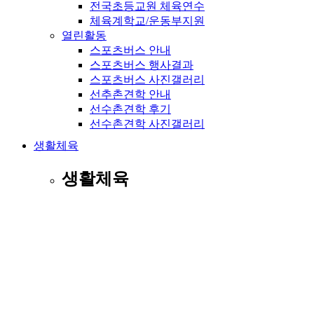
전국초등교원 체육연수
체육계학교/운동부지원
열린활동
스포츠버스 안내
스포츠버스 행사결과
스포츠버스 사진갤러리
선추촌견학 안내
선수촌견학 후기
선수촌견학 사진갤러리
생활체육
생활체육