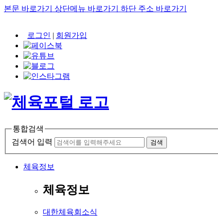
본문 바로가기
상단메뉴 바로가기
하단 주소 바로가기
로그인
|
회원가입
통합검색
검색어 입력
검색
체육정보
체육정보
대한체육회소식