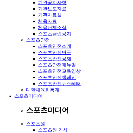
기관공지사항
기관보도자료
기관자료실
체육자료
체육단체소식
스포츠클럽공지
스포츠안전
스포츠안전소개
스포츠안전연구
스포츠안전공제
스포츠안전매뉴얼
스포츠안전교육영상
스포츠안전캠페인
스포츠안전뉴스레터
대한체육회통계
스포츠미디어
스포츠미디어
스포츠원
스포츠원 기사