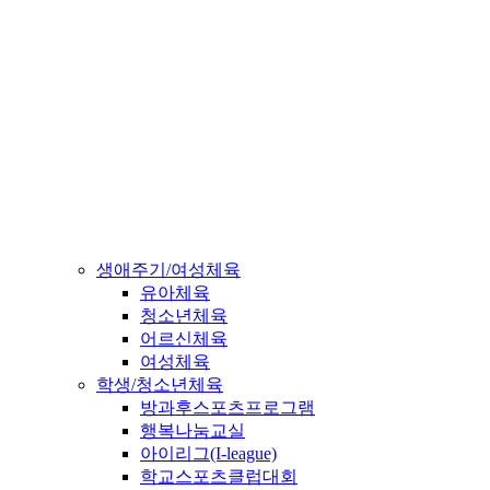
생애주기/여성체육
유아체육
청소년체육
어르신체육
여성체육
학생/청소년체육
방과후스포츠프로그램
행복나눔교실
아이리그(I-league)
학교스포츠클럽대회