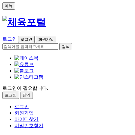
메뉴
로그인
로그인
회원가입
검색
로그인이 필요합니다.
로그인
닫기
로그인
회원가입
아이디찾기
비밀번호찾기