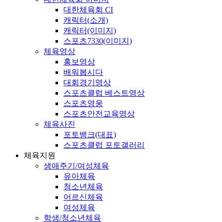
대한체육회 CI
캐릭터(소개)
캐릭터(이미지)
스포츠7330(이미지)
체육영상
홍보영상
배워봅시다
대회경기영상
스포츠클럽 베스트영상
스포츠영웅
스포츠안전교육영상
체육사진
포토뱅크(대표)
스포츠클럽 포토갤러리
체육지원
생애주기/여성체육
유아체육
청소년체육
어르신체육
여성체육
학생/청소년체육