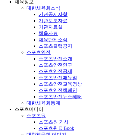
체육정보
대한체육회소식
기관공지사항
기관보도자료
기관자료실
체육자료
체육단체소식
스포츠클럽공지
스포츠안전
스포츠안전소개
스포츠안전연구
스포츠안전공제
스포츠안전매뉴얼
스포츠안전교육영상
스포츠안전캠페인
스포츠안전뉴스레터
대한체육회통계
스포츠미디어
스포츠원
스포츠원 기사
스포츠원 E-Book
대한체육회 이미지