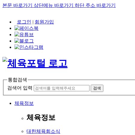
본문 바로가기
상단메뉴 바로가기
하단 주소 바로가기
로그인
|
회원가입
통합검색
검색어 입력
검색
체육정보
체육정보
대한체육회소식