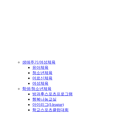
생애주기/여성체육
유아체육
청소년체육
어르신체육
여성체육
학생/청소년체육
방과후스포츠프로그램
행복나눔교실
아이리그(I-league)
학교스포츠클럽대회