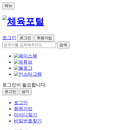
메뉴
로그인
로그인
회원가입
검색
로그인이 필요합니다.
로그인
닫기
로그인
회원가입
아이디찾기
비밀번호찾기