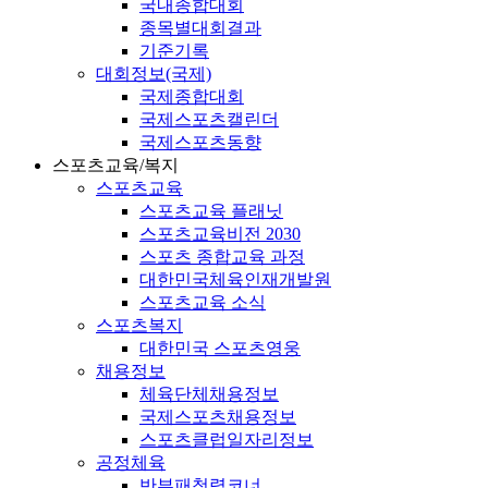
국내종합대회
종목별대회결과
기준기록
대회정보(국제)
국제종합대회
국제스포츠캘린더
국제스포츠동향
스포츠교육/복지
스포츠교육
스포츠교육 플래닛
스포츠교육비전 2030
스포츠 종합교육 과정
대한민국체육인재개발원
스포츠교육 소식
스포츠복지
대한민국 스포츠영웅
채용정보
체육단체채용정보
국제스포츠채용정보
스포츠클럽일자리정보
공정체육
반부패청렴코너