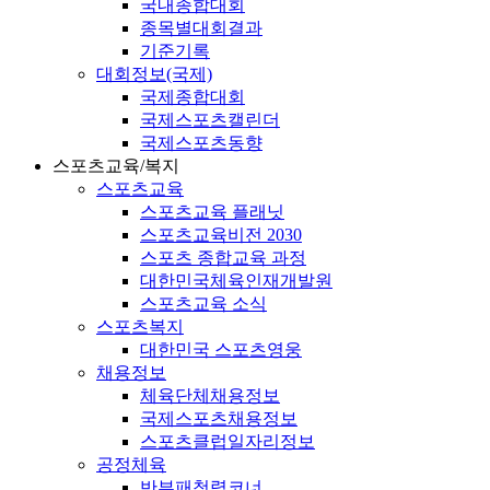
국내종합대회
종목별대회결과
기준기록
대회정보(국제)
국제종합대회
국제스포츠캘린더
국제스포츠동향
스포츠교육/복지
스포츠교육
스포츠교육 플래닛
스포츠교육비전 2030
스포츠 종합교육 과정
대한민국체육인재개발원
스포츠교육 소식
스포츠복지
대한민국 스포츠영웅
채용정보
체육단체채용정보
국제스포츠채용정보
스포츠클럽일자리정보
공정체육
반부패청렴코너