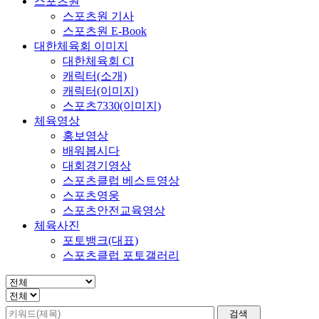
스포츠원
스포츠원 기사
스포츠원 E-Book
대한체육회 이미지
대한체육회 CI
캐릭터(소개)
캐릭터(이미지)
스포츠7330(이미지)
체육영상
홍보영상
배워봅시다
대회경기영상
스포츠클럽 베스트영상
스포츠영웅
스포츠안전교육영상
체육사진
포토뱅크(대표)
스포츠클럽 포토갤러리
검색