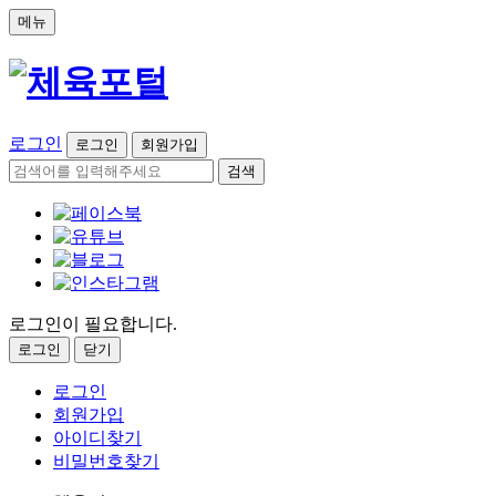
메뉴
로그인
로그인
회원가입
검색
로그인이 필요합니다.
로그인
닫기
로그인
회원가입
아이디찾기
비밀번호찾기