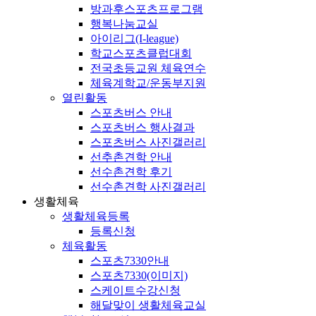
방과후스포츠프로그램
행복나눔교실
아이리그(I-league)
학교스포츠클럽대회
전국초등교원 체육연수
체육계학교/운동부지원
열린활동
스포츠버스 안내
스포츠버스 행사결과
스포츠버스 사진갤러리
선추촌견학 안내
선수촌견학 후기
선수촌견학 사진갤러리
생활체육
생활체육등록
등록신청
체육활동
스포츠7330안내
스포츠7330(이미지)
스케이트수강신청
해달맞이 생활체육교실